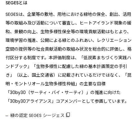
SEGESとは
SEGESは、企業等の敷地、用地における緑地の保全、創出、活用
等の取組み及び活動について審査し、ヒートアイランド現象の緩
和、景観の向上、生物多様性保全等の環境貢献活動はもとより、
環境学習の推進、公開による緑とのふれあい、レクリエーション
空間の提供等の社会貢献活動の取組み状況を総合的に評価し、格
付区分する制度です。本評価制度は、「低炭素まちづくり実践ハ
ンドブック」「生物多様性に配慮した緑の基本計画策定の手引
き」（以上、国土交通省）に記載されているだけではなく、「昆
明・モントリオール生物多様性枠組」の主要な目標
「30by30（サーティ・バイ・サーティ）」の推進に向けた
「30by30アライアンス」コアメンバーとして参画しています。
緑の認定 SEGES シージェス