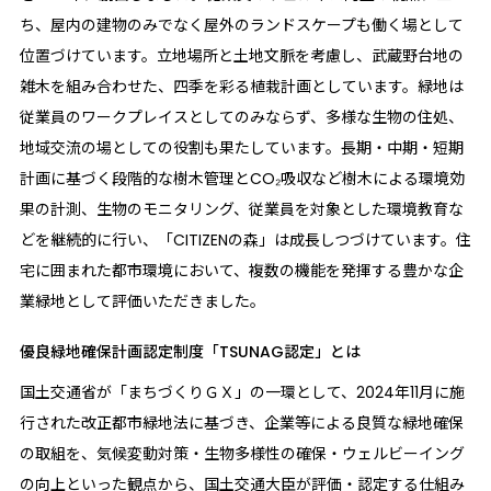
ち、屋内の建物のみでなく屋外のランドスケープも働く場として
位置づけています。立地場所と土地文脈を考慮し、武蔵野台地の
雑木を組み合わせた、四季を彩る植栽計画としています。緑地は
従業員のワークプレイスとしてのみならず、多様な生物の住処、
地域交流の場としての役割も果たしています。長期・中期・短期
計画に基づく段階的な樹木管理とCO₂吸収など樹木による環境効
果の計測、生物のモニタリング、従業員を対象とした環境教育な
どを継続的に行い、「CITIZENの森」は成長しつづけています。住
宅に囲まれた都市環境において、複数の機能を発揮する豊かな企
業緑地として評価いただきました。
優良緑地確保計画認定制度「TSUNAG認定」とは
国土交通省が「まちづくりＧＸ」の一環として、2024年11月に施
行された改正都市緑地法に基づき、企業等による良質な緑地確保
の取組を、気候変動対策・生物多様性の確保・ウェルビーイング
の向上といった観点から、国土交通大臣が評価・認定する仕組み