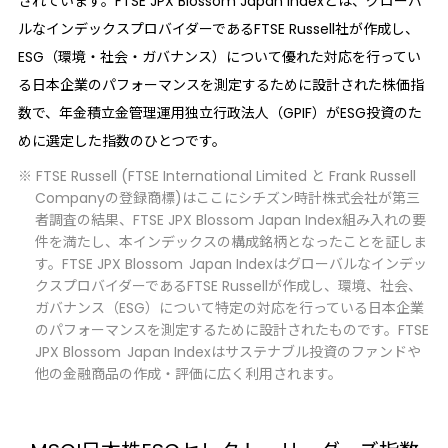
されています。FTSE JPX Blossom Japan Indexとは、グローバ
ルなインデックスプロバイダーであるFTSE Russell社が作成し、
ESG（環境・社会・ガバナンス）について優れた対応を行ってい
る日本企業のパフォーマンスを測定するために設計された株価指
数で、年金積立金管理運用独立行政法人（GPIF）がESG投資のた
めに選定した指数のひとつです。
※ FTSE Russell (FTSE International Limited と Frank Russell
Companyの登録商標)はここにシチズン時計株式会社が第三
者調査の結果、FTSE JPX Blossom Japan Index組み入れの要
件を満たし、本インデックスの構成銘柄となったことを証しま
す。FTSE JPX Blossom Japan Indexはグローバルなインデッ
クスプロバイダーであるFTSE Russellが作成し、環境、社会、
ガバナンス（ESG）について特定の対応を行っている日本企業
のパフォーマンスを測定するために設計されたものです。FTSE
JPX Blossom Japan Indexはサステナブル投資のファンドや
他の金融商品の作成・評価に広く利用されます。