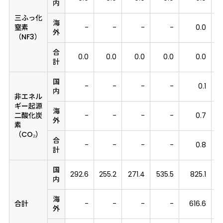
内
三ふっ化
海
窒素
-
-
-
-
0.0
外
（NF3）
合
0.0
0.0
0.0
0.0
0.0
計
国
-
-
-
-
0.1
内
非エネル
ギー起源
海
二酸化炭
-
-
-
-
0.7
外
素
（CO₂）
合
-
-
-
-
0.8
計
国
292.6
255.2
271.4
535.5
825.1
内
海
合計
-
-
-
-
616.6
8
外