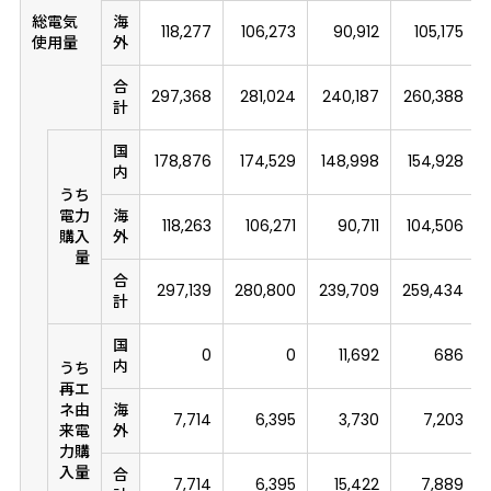
総電気
海
118,277
106,273
90,912
105,175
使用量
外
合
297,368
281,024
240,187
260,388
計
国
178,876
174,529
148,998
154,928
内
うち
電力
海
118,263
106,271
90,711
104,506
購入
外
量
合
297,139
280,800
239,709
259,434
計
国
0
0
11,692
686
内
うち
再エ
ネ由
海
7,714
6,395
3,730
7,203
来電
外
力購
入量
合
7,714
6,395
15,422
7,889