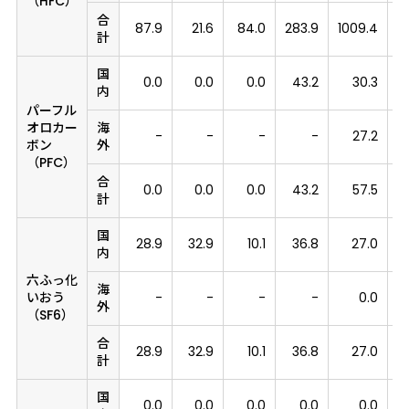
（HFC）
合
87.9
21.6
84.0
283.9
1009.4
9
計
国
0.0
0.0
0.0
43.2
30.3
内
パーフル
オロカー
海
-
-
-
-
27.2
ボン
外
（PFC）
合
0.0
0.0
0.0
43.2
57.5
計
国
28.9
32.9
10.1
36.8
27.0
内
六ふっ化
海
いおう
-
-
-
-
0.0
外
（SF6）
合
28.9
32.9
10.1
36.8
27.0
計
国
0.0
0.0
0.0
0.0
0.0