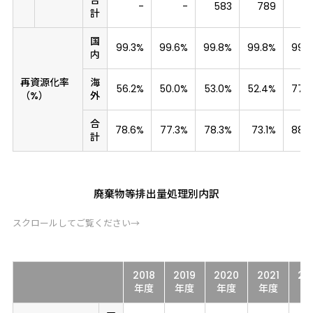
合
-
-
583
789
7
計
国
99.3%
99.6%
99.8%
99.8%
99.
内
再資源化率
海
56.2%
50.0%
53.0%
52.4%
77.
（%）
外
合
78.6%
77.3%
78.3%
73.1%
88.
計
廃棄物等排出量処理別内訳
スクロールしてご覧ください→
2018
2019
2020
2021
20
年度
年度
年度
年度
年