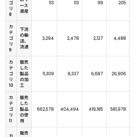
ゴ
113
113
99
205
ース
リ
資産
8
カ
下流
テ
の輸
ゴ
3,294
2,478
2,127
4,488
送、
リ
流通
9
カ
販売
テ
した
ゴ
製品
11,309
9,337
6,687
26,906
リ
の加
10
工
カ
販売
テ
した
ゴ
製品
662,578
404,494
419,185
581,978
リ
の使
11
用
販売
カ