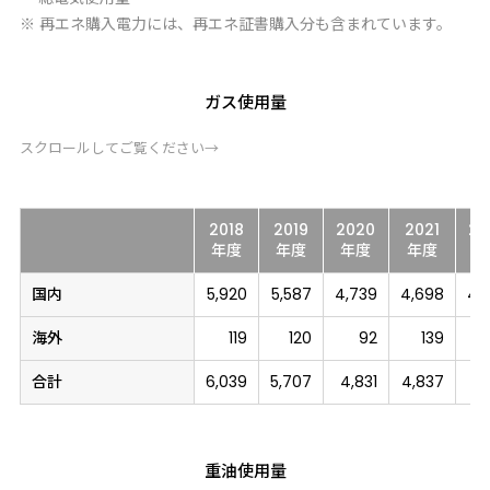
※ 再エネ購入電力には、再エネ証書購入分も含まれています。
ガス使用量
スクロールしてご覧ください→
2018
2019
2020
2021
20
年度
年度
年度
年度
年
国内
5,920
5,587
4,739
4,698
4,
海外
119
120
92
139
合計
6,039
5,707
4,831
4,837
4,
重油使用量