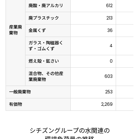
廃酸・廃アルカリ
612
廃プラスチック
213
産業廃
金属くず
36
棄物
ガラス・陶磁器く
4
ず・ゴムくず
燃え殻・鉱さい
0
混合物、その他産
603
業廃棄物
一般廃棄物
253
有価物
2,269
シチズングループの水関連の