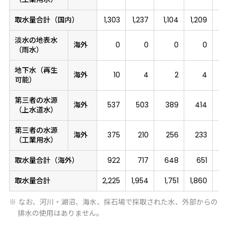
取水量合計（国内）
1,303
1,237
1,104
1,209
1,
淡水の地表水
海外
0
0
0
0
（雨水）
地下水（再生
海外
10
4
2
4
可能）
第三者の水源
海外
537
503
389
414
（上水道水）
第三者の水源
海外
375
210
256
233
（工業用水）
取水量合計（海外）
922
717
648
651
取水量合計
2,225
1,954
1,751
1,860
1,
※ なお、河川・湖沼、海水、採石場で採取された水、外部からの
排水の使用はありません。