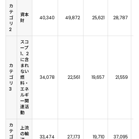
カ
テ
資本
ゴ
40,340
49,872
25,621
28,787
財
リ
2
スコ
ープ
1、2
に含
カ
まれ
テ
ない
ゴ
燃
34,078
22,561
19,657
21,559
リ
料・
3
エネ
ルギ
ー関
連活
動
カ
上流
テ
の輸
ゴ
33,474
27,173
19,710
37,095