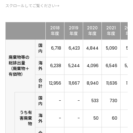
スクロールしてご覧ください→
2018
2019
2020
2021
202
年度
年度
年度
年度
年
国
6,718
6,423
4,844
5,090
5,1
内
廃棄物等の
総排出量
海
6,238
5,244
4,096
6,546
5,9
（廃棄物＋
外
有価物）
合
12,956
11,667
8,940
11,636
11,1
計
国
-
-
533
730
7
内
うち有
海
害廃棄
-
-
50
60
外
物