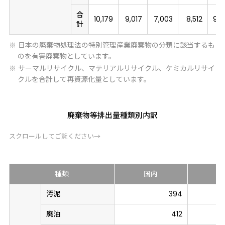
合
10,179
9,017
7,003
8,512
9,8
計
※ 日本の廃棄物処理法の特別管理産業廃棄物の分類に該当するも
のを有害廃棄物としています。
※ サーマルリサイクル、マテリアルリサイクル、ケミカルリサイ
クルを合計して再資源化量としています。
廃棄物等排出量種類別内訳
スクロールしてご覧ください→
種類
国内
海
汚泥
394
廃油
412