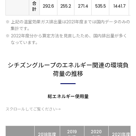
合
292.6
255.2
271.4
535.5
1441.7
1
計
※ 上記の温室効果ガス排出量は2021年度までは国内データのみの
集計です。
※ 2022年度分から算定方法を見直したため、国内排出量が多く
なっています。
シチズングループのエネルギー関連の環境負
荷量の推移
総エネルギー使用量
スクロールしてご覧ください→
2019
2020
2018
年度
2021
年度