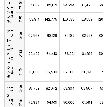
（ロ
海
70,192
62,143
54,234
61,475
56,4
ケー
外
ショ
ン基
合
158,914
142,775
120,538
128,559
120,8
準）
計
スコ
国
107,568
98,128
81,287
82,753
80,2
ープ
内
1＋
スコ
ープ
海
73,437
64,410
56,021
64,188
59,0
2
外
（ロ
ケー
ショ
合
ン基
181,006
162,538
137,308
146,941
139,
計
準）
国
スコ
85,759
82,642
63,304
68,567
50,9
内
ープ
2
（マ
海
72,934
64,501
56,666
61,594
53,7
ーケ
外