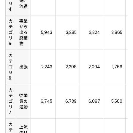
送、
リ
流通
4
カ
事業
テ
から
ゴ
出る
5,943
3,285
3,324
3,865
リ
廃棄
5
物
カ
テ
ゴ
出張
2,243
2,208
2,004
1,766
リ
6
カ
テ
従業
ゴ
員の
6,745
6,739
6,097
5,500
リ
通勤
7
カ
上流
テ
のリ