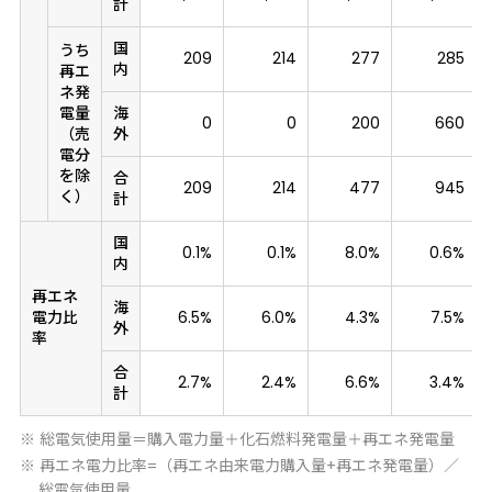
計
国
うち
209
214
277
285
内
再エ
ネ発
電量
海
0
0
200
660
（売
外
電分
を除
合
209
214
477
945
く）
計
国
0.1%
0.1%
8.0%
0.6%
内
再エネ
海
電力比
6.5%
6.0%
4.3%
7.5%
外
率
合
2.7%
2.4%
6.6%
3.4%
計
※ 総電気使用量＝購入電力量＋化石燃料発電量＋再エネ発電量
※ 再エネ電力比率=（再エネ由来電力購入量+再エネ発電量）／
総電気使用量