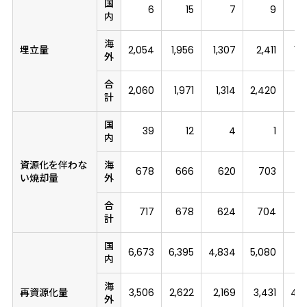
国
6
15
7
9
内
海
埋立量
2,054
1,956
1,307
2,411
1,
外
合
2,060
1,971
1,314
2,420
1,
計
国
39
12
4
1
内
資源化を伴わな
海
678
666
620
703
2
い焼却量
外
合
717
678
624
704
2
計
国
6,673
6,395
4,834
5,080
5,
内
海
再資源化量
3,506
2,622
2,169
3,431
4,6
外