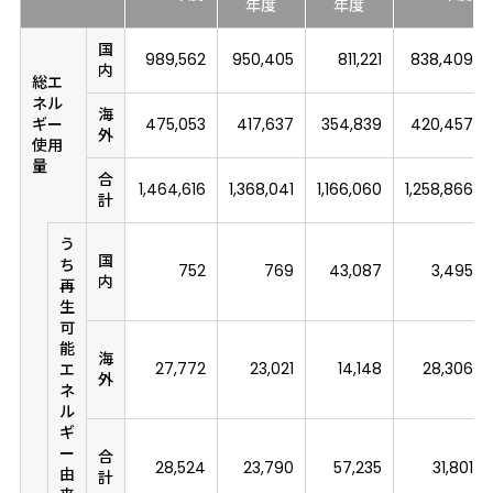
年度
年度
国
989,562
950,405
811,221
838,409
内
総エ
ネル
海
ギー
475,053
417,637
354,839
420,457
外
使用
量
合
1,464,616
1,368,041
1,166,060
1,258,866
計
う
国
ち
752
769
43,087
3,495
内
再
生
可
能
海
27,772
23,021
14,148
28,306
エ
外
ネ
ル
ギ
ー
合
28,524
23,790
57,235
31,801
由
計