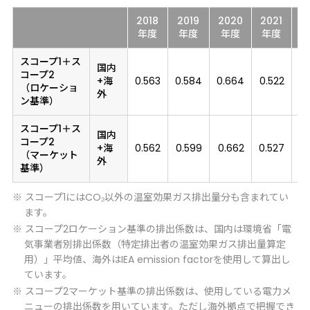
2018
2019
2020
2021
2
年度
年度
年度
年度
スコープ1＋ス
国内
コープ2
+海
0.563
0.584
0.664
0.522
0
（ロケーショ
外
ン基準）
スコープ1＋ス
国内
コープ2
+海
0.562
0.599
0.662
0.527
0.
（マーケット
外
基準）
※ スコープ1にはCO₂以外の温室効果ガス排出量分も含まれてい
ます。
※ スコープ2ロケーション基準の排出係数は、国内は環境省「電
気事業者別排出係数（特定排出者の温室効果ガス排出量算定
用）」平均値、海外はIEA emission factorを使用して算出し
ています。
※ スコープ2マーケット基準の排出係数は、使用している電力メ
ニューの排出係数を用いています。ただし海外拠点で把握でき