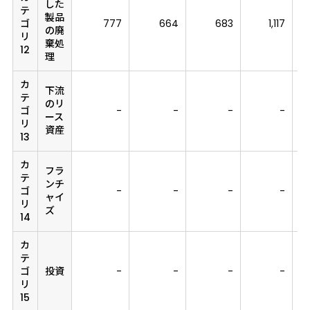
した
テ
製品
ゴ
777
664
683
1,117
の廃
リ
棄処
12
理
カ
下流
テ
のリ
ゴ
-
-
-
-
ース
リ
資産
13
カ
フラ
テ
ンチ
ゴ
-
-
-
-
ャイ
リ
ズ
14
カ
テ
ゴ
投資
-
-
-
-
リ
15