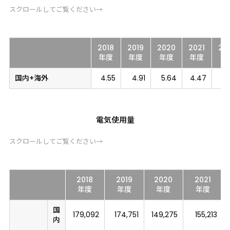
スクロールしてご覧ください→
2018
2019
2020
2021
20
年度
年度
年度
年度
年
国内
+海外
4.55
4.91
5.64
4.47
3
電気使用量
スクロールしてご覧ください→
2018
2019
2020
2021
年度
年度
年度
年度
国
179,092
174,751
149,275
155,213
内