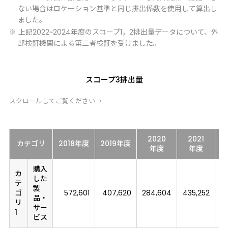
ない場合はロケーション基準と同じ排出係数を使用して算出し
ました。
※ 上記2022~2024年度のスコープ1，2排出量データについて、外
部検証機関による第三者検証を受けました。
スコープ3排出量
スクロールしてご覧ください→
2020
2021
カテゴリ
2018
年度
2019
年度
2
年度
年度
購入
カ
した
テ
製
ゴ
572,601
407,620
284,604
435,252
品・
リ
サー
1
ビス