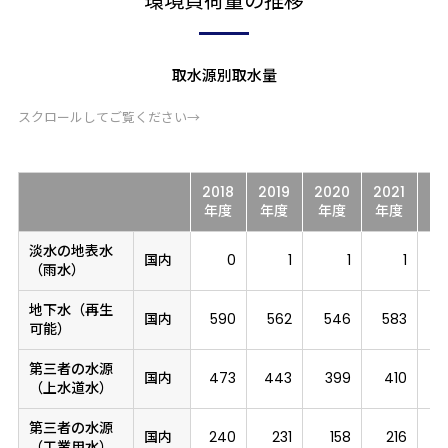
環境負荷量の推移
取水源別取水量
スクロールしてご覧ください→
2018
2019
2020
2021
20
年度
年度
年度
年度
年
淡水の地表水
国内
0
1
1
1
（雨水）
地下水（再生
国内
590
562
546
583
6
可能）
第三者の水源
国内
473
443
399
410
（上水道水）
第三者の水源
国内
240
231
158
216
（工業用水）