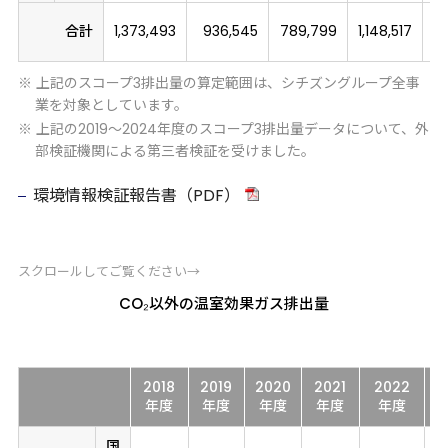
合計
1,373,493
936,545
789,799
1,148,517
1,
※ 上記のスコープ3排出量の算定範囲は、シチズングループ全事
業を対象としています。
※ 上記の2019～2024年度のスコープ3排出量データについて、外
部検証機関による第三者検証を受けました。
環境情報検証報告書（PDF）
スクロールしてご覧ください→
CO₂以外の温室効果ガス排出量
2018
2019
2020
2021
2022
2
年度
年度
年度
年度
年度
国