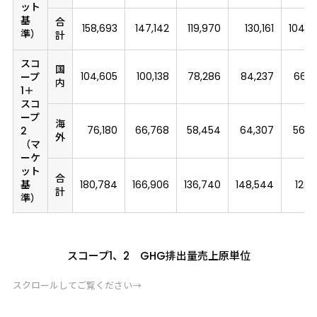
ット
基
合
158,693
147,142
119,970
130,161
104,6
準）
計
スコ
国
104,605
100,138
78,286
84,237
66,7
ープ
内
1＋
スコ
ープ
海
76,180
66,768
58,454
64,307
56,4
2
外
（マ
ーケ
ット
合
基
180,784
166,906
136,740
148,544
123,
計
準）
スコープ1、2 GHG排出量売上原単位
スクロールしてご覧ください→