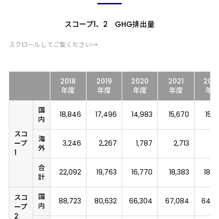
スコープ1、2 GHG排出量
スクロールしてご覧ください→
2018
2019
2020
2021
202
年度
年度
年度
年度
年
国
18,846
17,496
14,983
15,670
15,8
内
スコ
海
ープ
3,246
2,267
1,787
2,713
2,
外
1
合
22,092
19,763
16,770
18,383
18,4
計
国
スコ
88,723
80,632
66,304
67,084
64,4
内
ープ
2