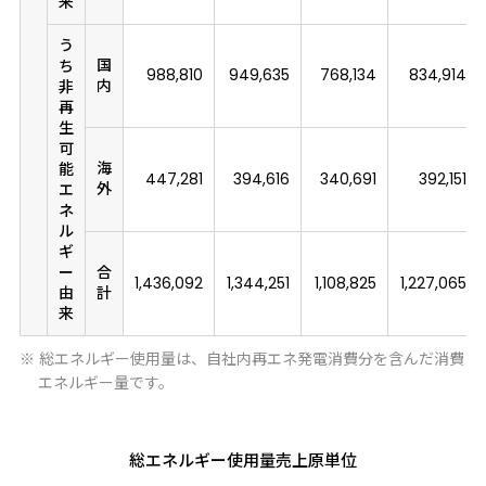
来
う
国
ち
988,810
949,635
768,134
834,914
内
非
再
生
可
海
能
447,281
394,616
340,691
392,151
外
エ
ネ
ル
ギ
ー
合
1,436,092
1,344,251
1,108,825
1,227,065
由
計
来
※ 総エネルギー使用量は、自社内再エネ発電消費分を含んだ消費
エネルギー量です。
総エネルギー使用量売上原単位