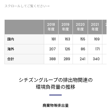
スクロールしてご覧ください→
2018
2019
2020
2021
20
年度
年度
年度
年度
年
国内
181
163
155
169
海外
207
126
86
171
合計
388
289
241
340
2
シチズングループの排出物関連の
環境負荷量の推移
廃棄物等排出量