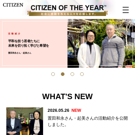
活 動 紹 介
平和を担う若者たちに
未来を切り拓く学びと希望を
置田和永さん・起美さん
WHAT'S NEW
2026.05.26
置田和永さん・起美さんの活動紹介を公開
しました。