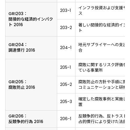
インフラ投資および支援サ
203-1
ス
GRI203：
間接的な経済的インパク
ト 2016
著しい間接的な経済的イン
203-2
ト
GRI204：
地元サプライヤーへの支出
204-1
調達慣行 2016
合
腐敗に関するリスク評価を
205-1
ている事業所
GRI205：
腐敗防止の方針や手順に関
205-2
腐敗防止 2016
コミュニケーションと研修
確定した腐敗事例と実施し
205-3
置
GRI206：
反競争的行為、反トラスト
206-1
反競争的行為 2016
占的慣行により受けた法的