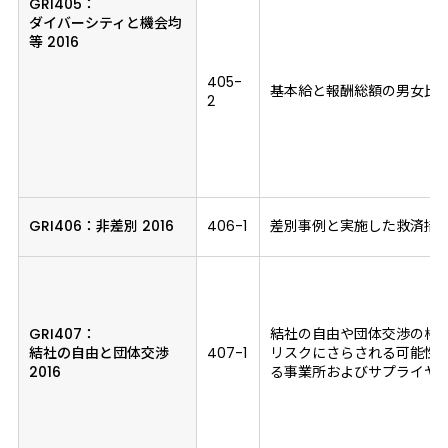
GRI405：
ダイバーシティと機会均
等 2016
405-
基本給と報酬総額の男女比
2
GRI406：
非差別 2016
406-1
差別事例と実施した救済措
GRI407：
結社の自由や団体交渉の権
結社の自由と団体交渉
407-1
リスクにさらされる可能性
2016
る事業所およびサプライヤ