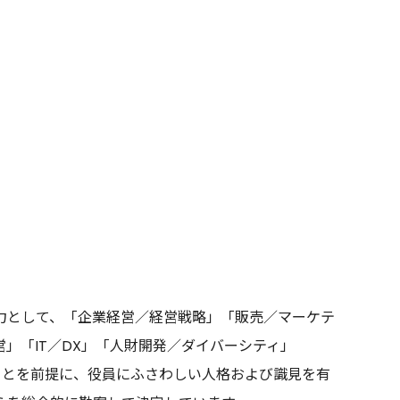
力として、「企業経営／経営戦略」「販売／マーケテ
」「IT／DX」「人財開発／ダイバーシティ」
ことを前提に、役員にふさわしい人格および識見を有