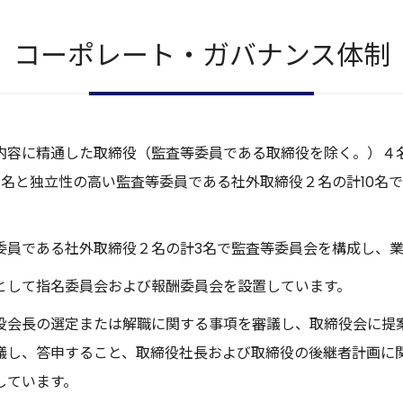
コーポレート・
ガバナンス体制
内容に精通した取締役（監査等委員である取締役を除く。）４
１名と独立性の高い監査等委員である社外取締役２名の計10名
委員である社外取締役２名の計3名で監査等委員会を構成し、
として指名委員会および報酬委員会を設置しています。
役会長の選定または解職に関する事項を審議し、取締役会に提
議し、答申すること、取締役社長および取締役の後継者計画に
しています。