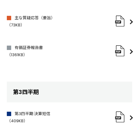
主な質疑応答（要旨）
（73KB）
有価証券報告書
（1361KB）
第3四半期
第3四半期 決算短信
（409KB）