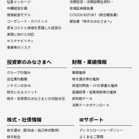
社長メッセージ
決算短信・決算説明会資料・
中期経営計画
有価証券報告書
価値創造モデル
CITIZEN REPORT（統合報告書）
コーポレート・ガバナンス
報告書「株主のみなさまへ」
資本コストと株価を意識した経営の
実現に向けた対応
サステナビリティ
事業等のリスク
投資家のみなさまへ
財務・業績情報
グループの強み
業績推移
会社案内動画
株主還元等の推移
シチズンの歩み
貸借対照表・CF計算書の推移
株主になるメリット
設備投資・従業員数等の推移
株主・投資家のみなさまとの対話状況
非財務データ
決算データダウンロード
株式・社債情報
IRサポート
株主還元（配当金・自己株式取得）
ディスクロージャーポリシー
株主総会
よくあるご質問