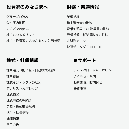
投資家のみなさまへ
財務・業績情報
グループの強み
業績推移
会社案内動画
株主還元等の推移
シチズンの歩み
貸借対照表・CF計算書の推移
株主になるメリット
設備投資・従業員数等の推移
株主・投資家のみなさまとの対話状況
非財務データ
決算データダウンロード
株式・社債情報
IRサポート
株主還元（配当金・自己株式取得）
ディスクロージャーポリシー
株主総会
よくあるご質問
株式インデックスの状況
投資家専用お問合せ
アナリストカバレッジ
免責事項
株式概況
株式事務の手続き
定款・株式取扱規則
格付・社債情報
株価情報
電子公告