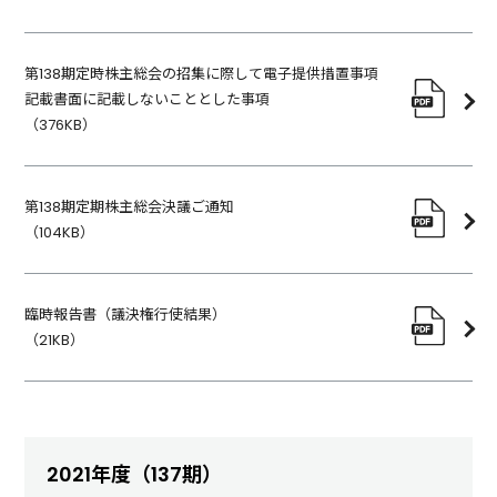
第138期定時株主総会の招集に際して電子提供措置事項
記載書面に記載しないこととした事項
（
376KB
）
第138期定期株主総会決議ご通知
（
104KB
）
臨時報告書（議決権行使結果）
（
21KB
）
2021年度（137期）