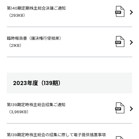
第140期定期株主総会決議ご通知
（
293KB
）
臨時報告書（議決権行使結果）
（
21KB
）
2023年度（139期）
第139期定時株主総会招集ご通知
（
3,969KB
）
第139期定時株主総会の招集に際して電子提供措置事項