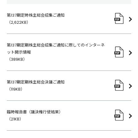
第137期定時株主総会招集ご通知
（
2,622KB
）
第137期定期株主総会招集ご通知に際してのインターネ
ット開示情報
（
389KB
）
第137期定期株主総会決議ご通知
（
119KB
）
臨時報告書（議決権行使結果）
（
21KB
）