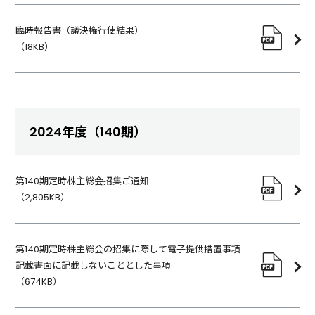
臨時報告書（議決権行使結果）
（
18KB
）
2024年度（140期）
第140期定時株主総会招集ご通知
（
2,805KB
）
第140期定時株主総会の招集に際して電子提供措置事項
記載書面に記載しないこととした事項
（
674KB
）