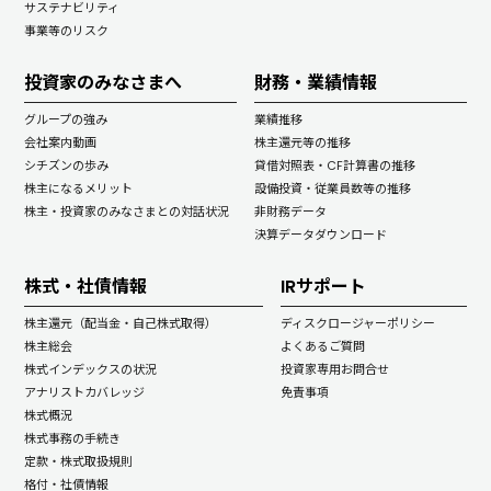
サステナビリティ
事業等のリスク
投資家のみなさまへ
財務・業績情報
グループの強み
業績推移
会社案内動画
株主還元等の推移
シチズンの歩み
貸借対照表・CF計算書の推移
株主になるメリット
設備投資・従業員数等の推移
株主・投資家のみなさまとの対話状況
非財務データ
決算データダウンロード
株式・社債情報
IRサポート
株主還元（配当金・自己株式取得）
ディスクロージャーポリシー
株主総会
よくあるご質問
株式インデックスの状況
投資家専用お問合せ
アナリストカバレッジ
免責事項
株式概況
株式事務の手続き
定款・株式取扱規則
格付・社債情報