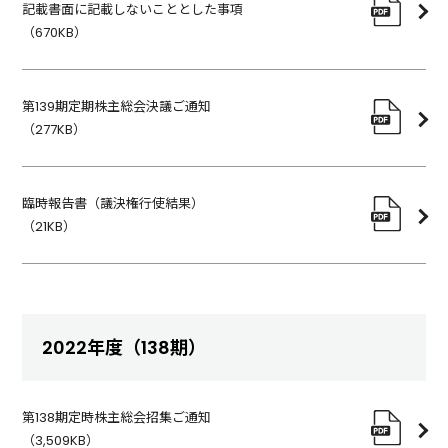
記載書面に記載しないこととした事項
（
670KB
）
第139期定期株主総会決議ご通知
（
277KB
）
臨時報告書（議決権行使結果）
（
21KB
）
2022年度（138期）
第138期定時株主総会招集ご通知
（
3,509KB
）