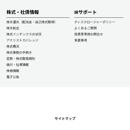
株式・社債情報
IRサポート
株主還元（配当金・自己株式取得）
ディスクロージャーポリシー
株主総会
よくあるご質問
株式インデックスの状況
投資家専用お問合せ
アナリストカバレッジ
免責事項
株式概況
株式事務の手続き
定款・株式取扱規則
格付・社債情報
株価情報
電子公告
サイトマップ