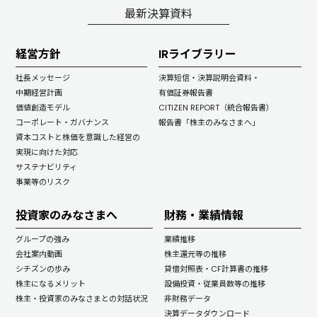
最新決算資料
経営方針
IRライブラリー
社長メッセージ
決算短信・決算説明会資料・
中期経営計画
有価証券報告書
価値創造モデル
CITIZEN REPORT（統合報告書）
コーポレート・ガバナンス
報告書「株主のみなさまへ」
資本コストと株価を意識した経営の
実現に向けた対応
サステナビリティ
事業等のリスク
投資家のみなさまへ
財務・業績情報
グループの強み
業績推移
会社案内動画
株主還元等の推移
シチズンの歩み
貸借対照表・CF計算書の推移
株主になるメリット
設備投資・従業員数等の推移
株主・投資家のみなさまとの対話状況
非財務データ
決算データダウンロード