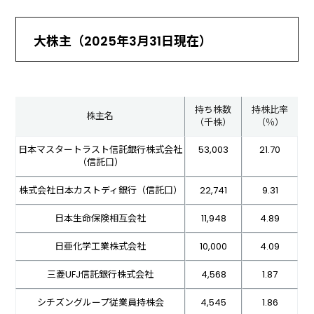
大株主（2025年3月31日現在）
持ち株数
持株比率
株主名
（千株）
（％）
日本マスタートラスト信託銀行株式会社
53,003
21.70
（信託口）
株式会社日本カストディ銀行（信託口）
22,741
9.31
日本生命保険相互会社
11,948
4.89
日亜化学工業株式会社
10,000
4.09
三菱UFJ信託銀行株式会社
4,568
1.87
シチズングループ従業員持株会
4,545
1.86