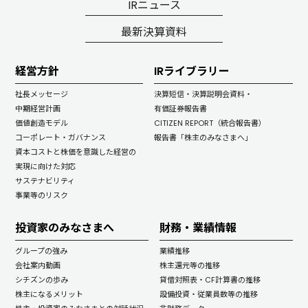
IRニュース
最新決算資料
経営方針
IRライブラリー
社長メッセージ
決算短信・決算説明会資料・
中期経営計画
有価証券報告書
価値創造モデル
CITIZEN REPORT（統合報告書）
コーポレート・ガバナンス
報告書「株主のみなさまへ」
資本コストと株価を意識した経営の
実現に向けた対応
サステナビリティ
事業等のリスク
投資家のみなさまへ
財務・業績情報
グループの強み
業績推移
会社案内動画
株主還元等の推移
シチズンの歩み
貸借対照表・CF計算書の推移
株主になるメリット
設備投資・従業員数等の推移