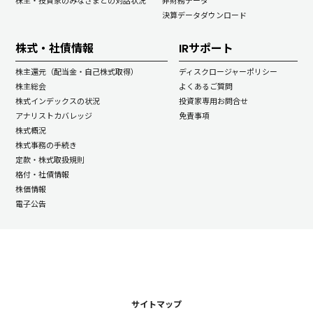
株主・投資家のみなさまとの対話状況
非財務データ
決算データダウンロード
株式・社債情報
IRサポート
株主還元（配当金・自己株式取得）
ディスクロージャーポリシー
株主総会
よくあるご質問
株式インデックスの状況
投資家専用お問合せ
アナリストカバレッジ
免責事項
株式概況
株式事務の手続き
定款・株式取扱規則
格付・社債情報
株価情報
電子公告
サイトマップ