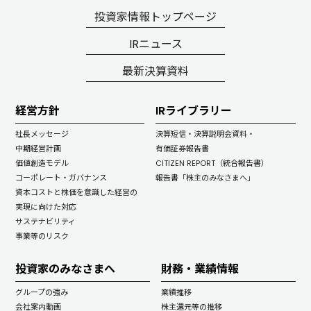
投資家情報トップページ
IRニュース
最新決算資料
経営方針
IRライブラリー
社長メッセージ
決算短信・決算説明会資料・
中期経営計画
有価証券報告書
価値創造モデル
CITIZEN REPORT（統合報告書）
コーポレート・ガバナンス
報告書「株主のみなさまへ」
資本コストと株価を意識した経営の
実現に向けた対応
サステナビリティ
事業等のリスク
投資家のみなさまへ
財務・業績情報
グループの強み
業績推移
会社案内動画
株主還元等の推移