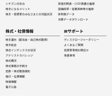
シチズンの歩み
貸借対照表・CF計算書の推移
株主になるメリット
設備投資・従業員数等の推移
株主・投資家のみなさまとの対話状況
非財務データ
決算データダウンロード
株式・社債情報
IRサポート
株主還元（配当金・自己株式取得）
ディスクロージャーポリシー
株主総会
よくあるご質問
株式インデックスの状況
投資家専用お問合せ
アナリストカバレッジ
免責事項
株式概況
株式事務の手続き
定款・株式取扱規則
格付・社債情報
株価情報
電子公告