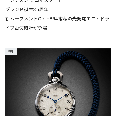
『シチズン プロマスター』
ブランド誕生35周年
新ムーブメントCal.H864搭載の光発電エコ・ドラ
イブ電波時計が登場
時計