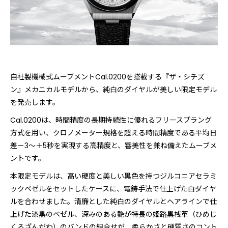
自社製機械式ムーブメントCal.0200を搭載する『ザ・シチズ
ン』メカニカルモデルから、純白のダイヤルが美しい限定モデル
を発売します。
Cal.0200は、時間精度の長期持続性に優れるフリースプラング
方式を用い、クロノメーター規格を超える時間精度である平均日
差－3～＋5秒を実現する高精度と、審美性を兼ね備えたムーブメ
ントです。
本限定モデルは、⾼い硬度と美しい黒色を持つジルコニアセラミ
ックベゼルをセットしたケースに、電鋳手法で仕上げた白ダイヤ
ルを合わせました。清廉とした純白のダイヤルとヘアラインで仕
上げた漆黒のベゼル、深みのある艶が特長の姫路黒桟革（ひめじ
くろざんがわ）のバンドの組合せが、柔らかさと硬質さのコント