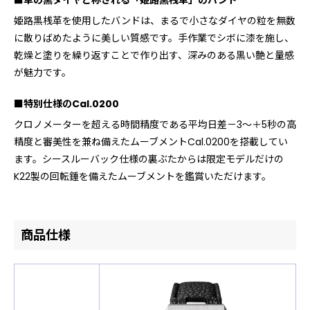
姫路黒桟革を使用したバンドは、まるで小さなダイヤの粒を無数
に散りばめたように美しい質感です。手作業でシボに漆を施し、
乾燥と塗りを繰り返すことで作り出す、深みのある黒い艶と量感
が魅力です。
■特別仕様のCal.0200
クロノメーターを超える時間精度である平均日差－3～＋5秒の高
精度と審美性を兼ね備えたムーブメントCal.0200を搭載してい
ます。シースルーバック仕様の裏ぶたからは限定モデルだけの
K22製の回転錘を備えたムーブメントを鑑賞いただけます。
商品仕様