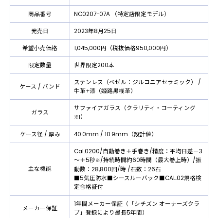
商品番号
NC0207-07A （特定店限定モデル）
発売日
2023年8月25日
希望小売価格
1,045,000円（税抜価格950,000円）
限定数量
世界限定200本
ステンレス（ベゼル：ジルコニアセラミック） /
ケース / バンド
牛革+漆（姫路黒桟革）
サファイアガラス（クラリティ・コーティング
ガラス
）
※1
ケース径 / 厚み
40.0mm / 10.9mm（設計値）
Cal.0200/自動巻き＋手巻き/精度：平均日差－3
～＋5秒
/持続時間約60時間（最大巻上時）/振
※
主な機能
動数：28,800回/時 /石数：26石
■5気圧防水■シースルーバック■CAL.02規格検
定合格証付
1年間メーカー保証（「シチズン オーナーズクラ
メーカー保証
ブ」登録により最長5年間）