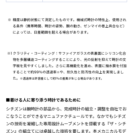
精度は静的状態にて測定したものです。機械式時計の特性上、使用され
る条件（携帯時間、時計の姿勢、腕の動き、ゼンマイの巻上具合など）
によっては、日差範囲を超える場合があります。
クラリティ・コーティング：サファイアガラスの表裏⾯にシリコン化合
物を多層構造コーティングすることにより、光の反射を抑えて時計の文
字板を見やすくしました。さらに高機能化を進め、表面に撥水膜を付加
することで約99％の透過率
や、耐久性と防汚性の向上を実現しまし
※
た。
※透過率は許容差として約1％の差異が生じる場合があります。
■着ける人に寄り添う時計であるために
シチズンは腕時計の部品から、完成時計の組立・調整を自社でお
こなうことができるマニュファクチュールです。なかでもシチズ
ンの技術を凝縮した専用設計ムーブメントを搭載する『ザ・シチ
ズン』の組立てには卓越した技術を要します。本メカニカルモデ