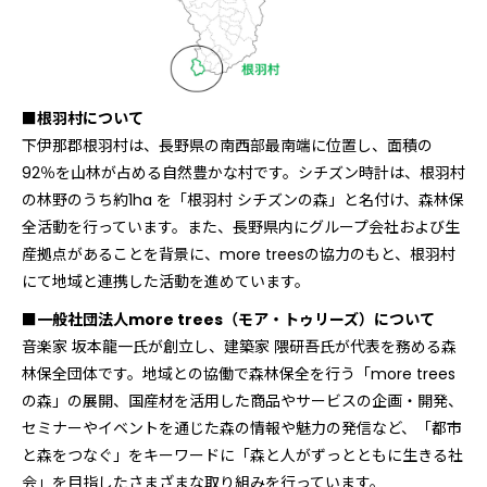
■根羽村について
下伊那郡根羽村は、長野県の南西部最南端に位置し、面積の
92％を山林が占める自然豊かな村です。シチズン時計は、根羽村
の林野のうち約1ha を「根羽村 シチズンの森」と名付け、森林保
全活動を行っています。また、長野県内にグループ会社および生
産拠点があることを背景に、more treesの協力のもと、根羽村
にて地域と連携した活動を進めています。
■一般社団法人more trees（モア・トゥリーズ）について
音楽家 坂本龍一氏が創立し、建築家 隈研吾氏が代表を務める森
林保全団体です。地域との協働で森林保全を行う「more trees
の森」の展開、国産材を活用した商品やサービスの企画・開発、
セミナーやイベントを通じた森の情報や魅力の発信など、「都市
と森をつなぐ」をキーワードに「森と人がずっとともに生きる社
会」を目指したさまざまな取り組みを行っています。