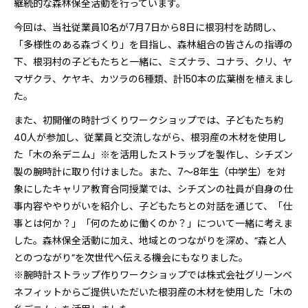
継続的な森林保全活動を行っています。
今回は、当社従業員10名が7月7日から8日に根羽村を訪問し、
「多様性のある森づくり」を目指し、森林組合の皆さんの指導の
下、根羽村の子どもたちと一緒に、ミズナラ、コナラ、クリ、ヤ
マザクラ、ケヤキ、カツラの6種類、計150本の広葉樹を植えまし
た。
また、初開催の時計づくりワークショップでは、子どもたち約
40人が参加し、従業員と交流しながら、根羽産の木材を使用し
た「木の糸デニム」※を活用したストラップを製作し、シチズン
製の腕時計に取り付けました。また、7～8年生（中学生）を対
象にしたキャリア教育合同授業では、シチズンの社員が自身の仕
事内容ややりがいを紹介し、子どもたちとの対話を通じて、「仕
事とは何か？」「何のために働くのか？」について一緒に考えま
した。森林保全活動に加え、地域とのつながりを深め、“森と人
とのつながり”を次世代へ伝える機会にもなりました。
※腕時計ストラップ作りワークショップでは株式会社グリーンベ
ネフィットからご提供いただいた根羽産の木材を使用した「木の