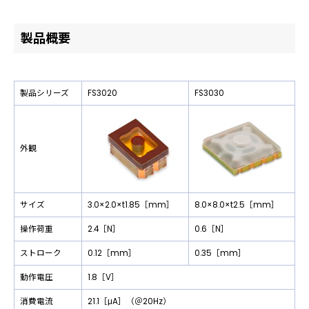
製品概要
製品シリーズ
FS3020
FS3030
外観
サイズ
3.0×2.0×t1.85［mm］
8.0×8.0×t2.5［mm］
操作荷重
2.4［N］
0.6［N］
ストローク
0.12［mm］
0.35［mm］
動作電圧
1.8［V］
消費電流
21.1［μA］（＠20Hz）