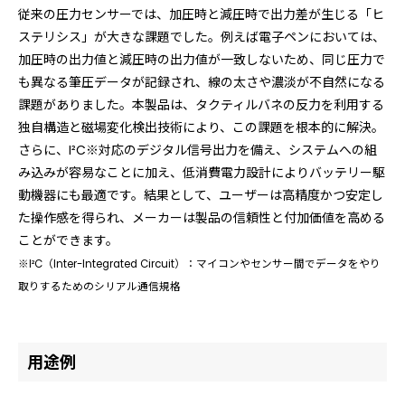
従来の圧力センサーでは、加圧時と減圧時で出力差が生じる「ヒ
ステリシス」が大きな課題でした。例えば電子ペンにおいては、
加圧時の出力値と減圧時の出力値が一致しないため、同じ圧力で
も異なる筆圧データが記録され、線の太さや濃淡が不自然になる
課題がありました。本製品は、タクティルバネの反力を利用する
独自構造と磁場変化検出技術により、この課題を根本的に解決。
さらに、I²C※対応のデジタル信号出力を備え、システムへの組
み込みが容易なことに加え、低消費電力設計によりバッテリー駆
動機器にも最適です。結果として、ユーザーは高精度かつ安定し
た操作感を得られ、メーカーは製品の信頼性と付加価値を高める
ことができます。
※I²C（Inter-Integrated Circuit）：マイコンやセンサー間でデータをやり
取りするためのシリアル通信規格
用途例