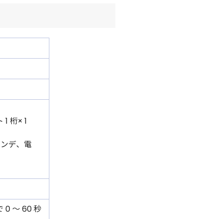
1 桁× 1
ンデ、電
0 〜 60 秒