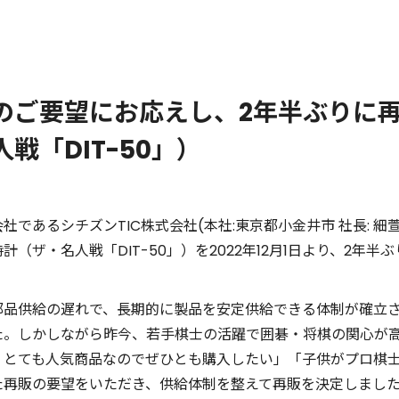
のご要望にお応えし、2年半ぶりに
戦「DIT-50」）
であるシチズンTIC株式会社(本社:東京都小金井市 社長: 細
（ザ・名人戦「DIT-50」）を2022年12月1日より、2年
品供給の遅れで、長期的に製品を安定供給できる体制が確立され
た。しかしながら昨今、若手棋士の活躍で囲碁・将棋の関心が
、とても人気商品なのでぜひとも購入したい」「子供がプロ棋
た再販の要望をいただき、供給体制を整えて再販を決定しまし