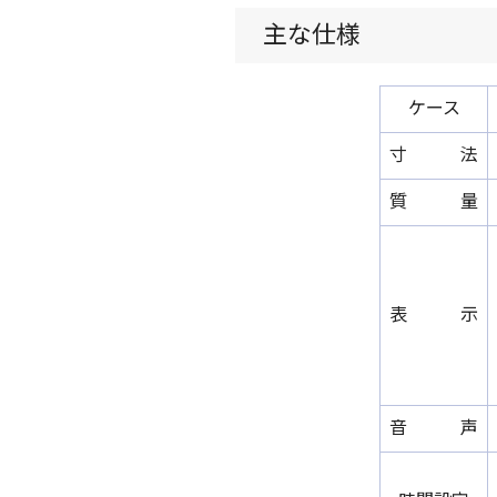
主な仕様
ケース
寸 法
質 量
表 示
音 声