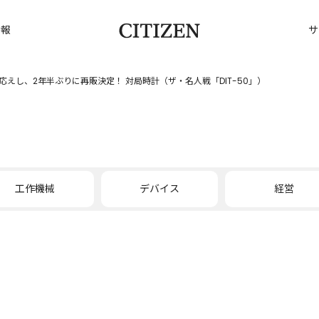
情報
サ
えし、2年半ぶりに再販決定！ 対局時計（ザ・名人戦「DIT-50」）
工作機械
デバイス
経営