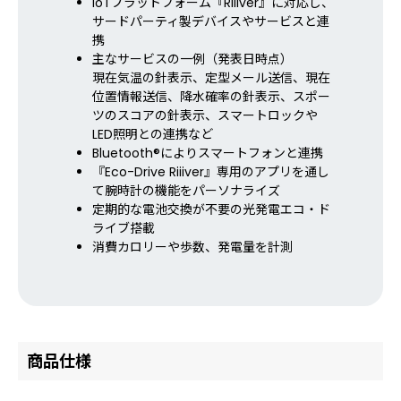
IoTプラットフォーム『Riiiver』に対応し、
サードパーティ製デバイスやサービスと連
携
主なサービスの一例（発表日時点）
現在気温の針表示、定型メール送信、現在
位置情報送信、降水確率の針表示、スポー
ツのスコアの針表示、スマートロックや
LED照明との連携など
Bluetooth®によりスマートフォンと連携
『Eco-Drive Riiiver』専用のアプリを通し
て腕時計の機能をパーソナライズ
定期的な電池交換が不要の光発電エコ・ド
ライブ搭載
消費カロリーや歩数、発電量を計測
商品仕様