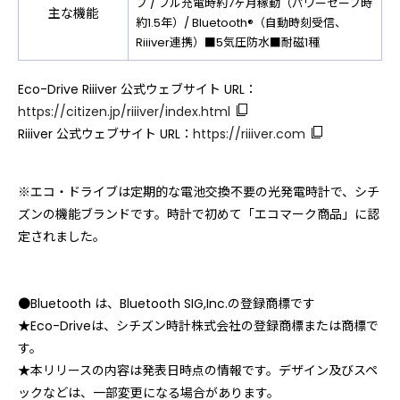
ブ / フル充電時約7ヶ月稼動（パワーセーブ時
主な機能
約1.5年）/ Bluetooth®（自動時刻受信、
Riiiver連携）■5気圧防水■耐磁1種
Eco-Drive Riiiver 公式ウェブサイト URL：
https://citizen.jp/riiiver/index.html
Riiiver 公式ウェブサイト URL：
https://riiiver.com
※エコ・ドライブは定期的な電池交換不要の光発電時計で、シチ
ズンの機能ブランドです。時計で初めて「エコマーク商品」に認
定されました。
●Bluetooth は、Bluetooth SIG,Inc.の登録商標です
★Eco-Driveは、シチズン時計株式会社の登録商標または商標で
す。
★本リリースの内容は発表日時点の情報です。デザイン及びスペ
ックなどは、一部変更になる場合があります。