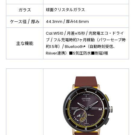
ガラス
球面クリスタルガラス
ケース径 / 厚み
44.3mm / 厚み14.6mm
Cal.W510 / 月差±15秒 / 光発電エコ・ドライ
ブ / フル充電時約7ヶ月稼動（パワーセーブ時
主な機能
約1.5年）/ Bluetooth®（自動時刻受信、
Riiiver連携）■5気圧防水■耐磁1種