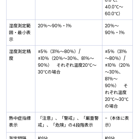
0.0℃、
40.0℃～
60.0℃）
湿度測定範
20％～90％・1％
20％～
囲・最小表
90％・1％
示
湿度測定精
±5％（31％～80％）/
±5％（31％
度
±10％（20％～30％、81％～
～80％）/
90％） それぞれ温度20℃～
±10％（20％
30℃の場合
～30％、
81％～
90％） そ
れぞれ温度
20℃～30℃
の場合
熱中症指標
「注意」、「警戒」、「厳重警
-（本体に表
表示
戒」、「危険」の4段階表示
示）
測定間隔
約1分
約1分