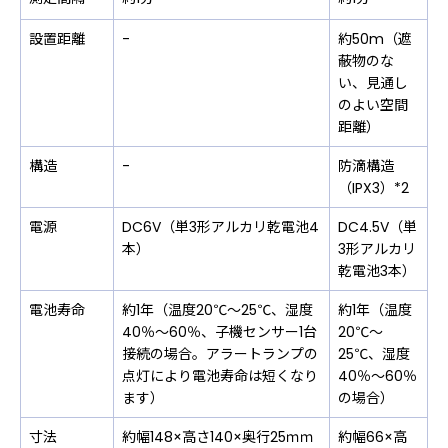
設置距離
-
約50m（遮
蔽物のな
い、見通し
のよい空間
距離）
構造
-
防滴構造
（IPX3）*2
電源
DC6V（単3形アルカリ乾電池4
DC4.5V（単
本）
3形アルカリ
乾電池3本）
電池寿命
約1年（温度20℃～25℃、湿度
約1年（温度
40％〜60％、子機センサー1台
20℃～
接続の場合。アラートランプの
25℃、湿度
点灯により電池寿命は短くなり
40％〜60％
ます）
の場合）
寸法
約幅148×高さ140×奥行25ｍｍ
約幅66×高