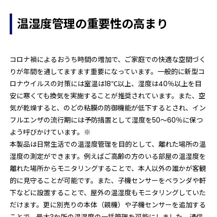
温湿度管理の重要性の高まり
コロナ禍によるおうち時間の増加で、ご家庭での快適な空間づく
りが年間を通してますます重要になっています。一般的に新型コ
ロナウイルスの対策には室温は18℃以上、湿度は40％以上を目
安に寒くても換気を実施することが推奨されています。また、空
気が乾燥すると、のどの粘膜の防御機能が低下するとされ、イン
フルエンザの流行期には予防措置として湿度を50～60％に保つ
よう呼びかけています。※
本製品は日常生活での温湿度管理を目的として、離れた場所の温
湿度の測定ができます。例えばご高齢の方のいる部屋の温湿度を
離れた場所からモニタリングすることで、本人以外の誰かが客観
的に見守ることが可能です。また、子機センサーをベランダや軒
下などに設置することで、屋外の温湿度もモニタリングしていた
だけます。更に別売りの本体（親機）や子機センサーを追加する
ことで、最大3か所の温湿度の一括管理を可能にしました。通信