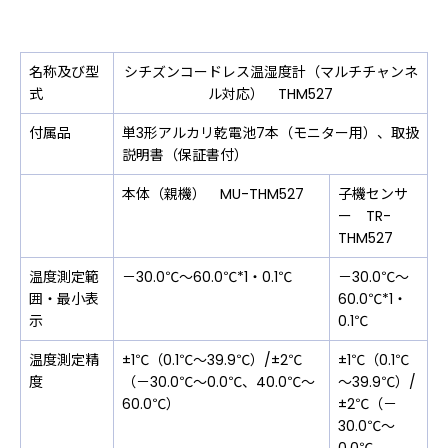
名称及び型
シチズンコードレス温湿度計（マルチチャンネ
式
ル対応） THM527
付属品
単3形アルカリ乾電池7本（モニター用）、取扱
説明書（保証書付）
本体（親機） MU-THM527
子機センサ
ー TR-
THM527
温度測定範
－30.0℃～60.0℃*1・0.1℃
－30.0℃～
囲・最小表
60.0℃*1・
示
0.1℃
温度測定精
±1℃（0.1℃～39.9℃）/±2℃
±1℃（0.1℃
度
（－30.0℃～0.0℃、40.0℃～
～39.9℃）/
60.0℃）
±2℃（－
30.0℃～