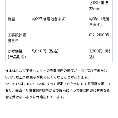
さ120×奥行
22ｍｍ
質量
約227g(電池含まず)
約91g（電池
含まず)
工事設計認
-
012-210005
証番号
参考価格
5,040円（税込）
3,280円（税
(単品別売)
込）
*1 本体および子機センサーの設置場所の温度が－10.0℃以下または
50.0℃以上では表示が見えにくくなることがあります。
*2 IPX3とは、IEC60529によって規定された水に対する保護を示して
おり、垂直より左右60°以内からの降雨によって機器内部に有害な影
響を受けないように保護されています。