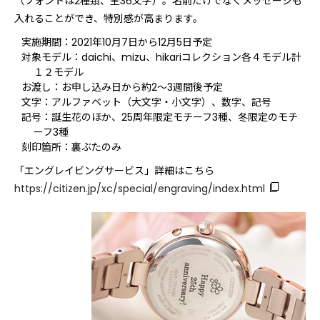
（フォントは2種類、全36文字）。名前だけでなくメッセージも
入れることができ、特別感が高まります。
実施期間：2021年10月7日から12月5日予定
対象モデル：daichi、mizu、hikariコレクション各４モデル計
１２モデル
お渡し：お申し込み日から約2～3週間後予定
文字：アルファベット（大文字・小文字）、数字、記号
記号：誕生花のほか、25周年限定モチーフ3種、冬限定のモチ
ーフ3種
刻印箇所：裏ぶたのみ
「エングレイビングサービス」詳細はこちら
https://citizen.jp/xc/special/engraving/index.html