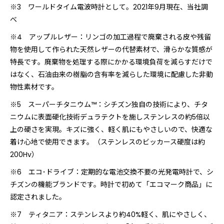
※3 ワールドタイム電波時計として。2021年9月現在、当社調
べ
※4 アップルレザー：リンゴの加工過程で廃棄される皮や残留
物を使用して作られた天然レザーの代替素材で、滑らかな質感が
特長です。廃棄物を処理する際にかかる環境負荷を減らすだけで
はなく、石油由来の樹脂の含有率を減らした環境に配慮した非動
物性素材です。
※5 スーパーチタニウム™：シチズン独自の技術により、チタ
ニウムに表面硬化技術デュラテクトを施しステンレスの約5倍以
上の硬さを実現。キズに強く、軽く肌にもやさしいので、快適な
着け心地で使用できます。（ステンレスのビッカース硬度は約
200Hv）
※6 エコ･ドライブ：定期的な電池交換不要の光発電時計で、シ
チズンの機能ブランドです。時計で初めて「エコマーク商品」に
認定されました。
※7 ティタニア：ステンレスより約40%軽く、肌にやさしく、