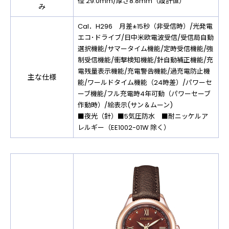
径 29.0mm/厚さ8.8mm（設計値）
み
Cal．H296 月差±15秒（非受信時）/光発電
エコ･ドライブ/日中米欧電波受信/受信局自動
選択機能/サマータイム機能/定時受信機能/強
制受信機能/衝撃検知機能/針自動補正機能/充
電残量表示機能/充電警告機能/過充電防止機
主な仕様
能/ワールドタイム機能（24時差）/パワーセ
ーブ機能/フル充電時4年可動（パワーセーブ
作動時）/絵表示(サン＆ムーン)
■夜光（針）■5気圧防水 ■耐ニッケルア
レルギー（EE1002-01W 除く）