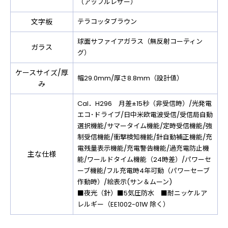
（アップルレザー）
文字板
テラコッタブラウン
球面サファイアガラス（無反射コーティン
ガラス
グ）
ケースサイズ/厚
幅29.0mm/厚さ8.8mm（設計値）
み
Cal．H296 月差±15秒（非受信時）/光発電
エコ･ドライブ/日中米欧電波受信/受信局自動
選択機能/サマータイム機能/定時受信機能/強
制受信機能/衝撃検知機能/針自動補正機能/充
電残量表示機能/充電警告機能/過充電防止機
主な仕様
能/ワールドタイム機能（24時差）/パワーセ
ーブ機能/フル充電時4年可動（パワーセーブ
作動時）/絵表示(サン＆ムーン)
■夜光（針）■5気圧防水 ■耐ニッケルア
レルギー（EE1002-01W 除く）