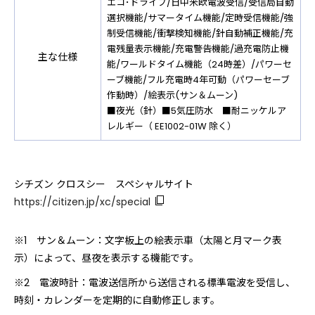
エコ･ドライブ/日中米欧電波受信/受信局自動
選択機能/サマータイム機能/定時受信機能/強
制受信機能/衝撃検知機能/針自動補正機能/充
電残量表示機能/充電警告機能/過充電防止機
主な仕様
能/ワールドタイム機能（24時差）/パワーセ
ーブ機能/フル充電時4年可動（パワーセーブ
作動時）/絵表示(サン＆ムーン)
■夜光（針）■5気圧防水 ■耐ニッケルア
レルギー（ EE1002-01W 除く）
シチズン クロスシー スペシャルサイト
https://citizen.jp/xc/special
※1 サン＆ムーン：文字板上の絵表示車（太陽と月マーク表
示）によって、昼夜を表示する機能です。
※2 電波時計：電波送信所から送信される標準電波を受信し、
時刻・カレンダーを定期的に自動修正します。