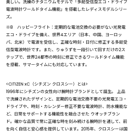
美しい。洗練のチタニウムモデルで「多局受信型エコ・ドライブ
電波時計ワールドタイム機能」を搭載したレディスモデルシリー
ズ。
※8 ハッピーフライト：定期的な電池交換の必要がない光発電
エコ・ドライブを備え、世界4エリア（日本、中国、ヨーロッ
パ、北米）で電波を受信し、正確な時刻・日付に修正する多局受
信型電波時計です。また、りゅうずを一段引いて回すだけの2ス
テップで、世界24都市の時刻に修正できるワールドタイム機能
を搭載、サマータイムにも対応しています。
<CITIZEN xC（シチズン クロスシー）とは>
1996年にシチズンの女性向け腕時計ブランドとして誕生。 上品
で洗練されたデザインと、定期的な電池交換不要の光発電エコ・
ドライブや、時刻・カレンダー修正不要な電波時計、防水機能な
ど、日常をサポートする機能性を融合させた ウオッチブラン
ド。確かな品質で常に正確な時を刻み続ける腕時計を通して、前
を向く自信と安心感を提供しています。2015年、クロスシーは国