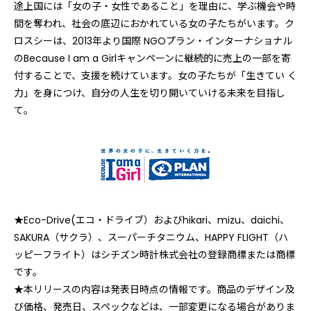
途上国には「女の子・女性であること」を理由に、学ぶ機会や時
間を奪われ、社会の底辺におかれている女の子たちがいます。ク
ロスシーは、2013年より国際 NGOプラン・インターナショナル
のBecause I am a Girlキャンペーンに継続的に売上の一部を寄
付することで、支援を続けています。女の子たちが「生きてい く
力」を身につけ、自分の人生を切り開いていける未来を目指し
て。
★Eco-Drive(エコ・ドライブ）およびhikari、mizu、daichi、
SAKURA（サクラ）、スーパーチタニウム、HAPPY FLIGHT（ハ
ッピーフライト）はシチズン時計株式会社の登録商標または商標
です。
★本リリースの内容は発表日時点の情報です。商品のデザイン及
び価格、発売日、スペックなどは、一部変更になる場合がありま