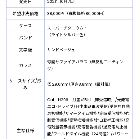
発売日
2021年10月7日
希望小売価格
88,000円（税抜価格 80,000円）
ケース
スーパーチタニウム™
（ライトシルバー色）
バンド
文字板
サンドベージュ
球面サファイアガラス（無反射コーティン
ガラス
グ）
ケースサイズ/厚
径 29.0mm/厚さ8.8mm（設計値）
み
Cal．H296 月差±15秒（非受信時）/光発電
エコ･ドライブ/日中米欧電波受信/受信局自動
選択機能/サマータイム機能/定時受信機能/強
制受信機能/衝撃検知機能/針自動補正機能/充
電残量表示機能/充電警告機能/過充電防止機
主な仕様
能/ワールドタイム機能（24時差）/パワーセ