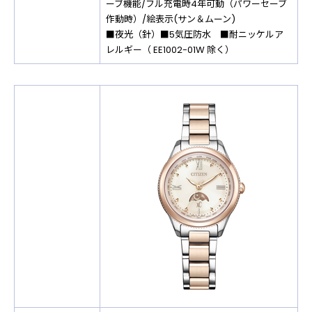
ーブ機能/フル充電時4年可動（パワーセーブ
作動時）/絵表示(サン＆ムーン)
■夜光（針）■5気圧防水 ■耐ニッケルア
レルギー（ EE1002-01W 除く）