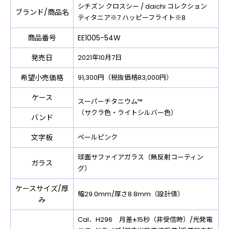
シチズン クロスシー / daichi コレクション
ブランド/商品名
ティタニア※7 ハッピーフライト※8
商品番号
EE1005-54W
発売日
2021年10月7日
希望小売価格
91,300円（税抜価格83,000円）
ケース
スーパーチタニウム™
（サクラ色・ライトシルバー色）
バンド
文字板
ペールピンク
球面サファイアガラス（無反射コーティン
ガラス
グ）
ケースサイズ/厚
幅29.0mm/厚さ8.8mm（設計値）
み
Cal．H296 月差±15秒（非受信時）/光発電