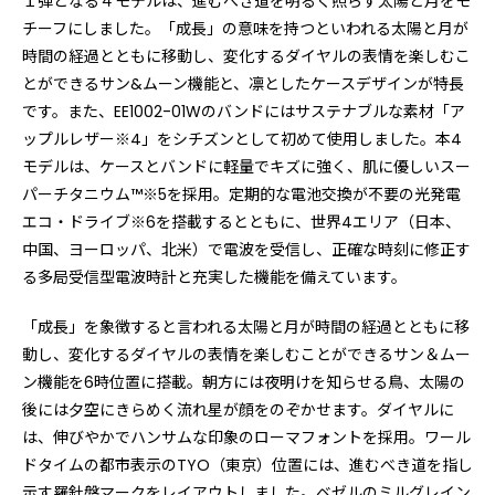
１弾となる４モデルは、進むべき道を明るく照らす太陽と月をモ
チーフにしました。「成長」の意味を持つといわれる太陽と月が
時間の経過とともに移動し、変化するダイヤルの表情を楽しむこ
とができるサン&ムーン機能と、凛としたケースデザインが特長
です。また、EE1002-01Wのバンドにはサステナブルな素材「ア
ップルレザー※4」をシチズンとして初めて使用しました。本4
モデルは、ケースとバンドに軽量でキズに強く、肌に優しいスー
パーチタニウム™※5を採用。定期的な電池交換が不要の光発電
エコ・ドライブ※6を搭載するとともに、世界4エリア（日本、
中国、ヨーロッパ、北米）で電波を受信し、正確な時刻に修正す
る多局受信型電波時計と充実した機能を備えています。
「成長」を象徴すると言われる太陽と月が時間の経過とともに移
動し、変化するダイヤルの表情を楽しむことができるサン＆ムー
ン機能を6時位置に搭載。朝方には夜明けを知らせる鳥、太陽の
後には夕空にきらめく流れ星が顔をのぞかせます。ダイヤルに
は、伸びやかでハンサムな印象のローマフォントを採用。ワール
ドタイムの都市表示のTYO（東京）位置には、進むべき道を指し
示す羅針盤マークをレイアウトしました。ベゼルのミルグレイン