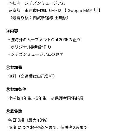
本社内 シチズンミュージアム
東京都西東京市田無町6-1-12 【
Google MAP
】
（最寄り駅：西武新宿線 田無駅）
③内容
-腕時計のムーブメントCal.2035の組立
-オリジナル腕時計作り
-シチズンミュージアムの見学
④参加費
無料（交通費は自己負担）
⑤参加条件
小学校4年生～6年生 ※保護者同伴必須
⑥募集数
各日10組（最大40名）
※1組につきお子様2名まで、保護者2名まで