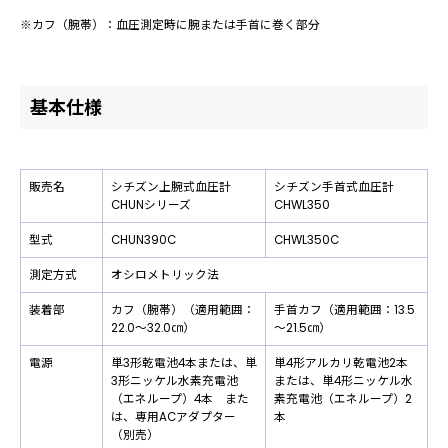
※カフ（腕帯）：血圧測定時に腕または手首に巻く部分
基本仕様
販売名
シチズン上腕式血圧計
シチズン手首式血圧計
CHUNシリーズ
CHWL350
型式
CHUN390C
CHWL350C
測定方式
オシロメトリック法
装着部
カフ（腕帯）（適用範囲：
手首カフ（適用範囲：13.5
22.0～32.0㎝）
～21.5㎝）
電源
単3形乾電池4本または、単
単4形アルカリ乾電池2本
3形ニッケル水素充電池
または、単4形ニッケル水
（エネループ）4本 また
素充電池（エネループ）2
は、専用ACアダプター
本
（別売）