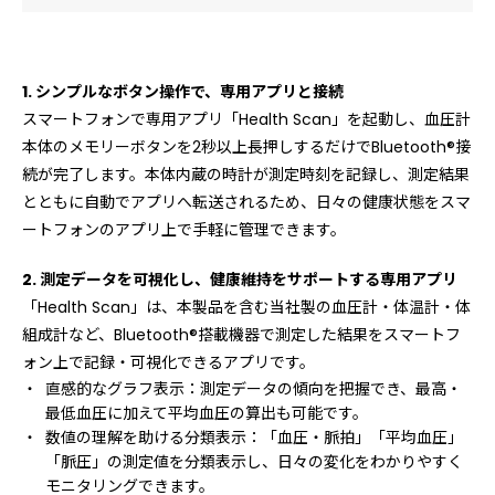
1. シンプルなボタン操作で、専用アプリと接続
スマートフォンで専用アプリ「Health Scan」を起動し、血圧計
本体のメモリーボタンを2秒以上長押しするだけでBluetooth®接
続が完了します。本体内蔵の時計が測定時刻を記録し、測定結果
とともに自動でアプリへ転送されるため、日々の健康状態をスマ
ートフォンのアプリ上で手軽に管理できます。
2. 測定データを可視化し、健康維持をサポートする専用アプリ
「Health Scan」は、本製品を含む当社製の血圧計・体温計・体
組成計など、Bluetooth®搭載機器で測定した結果をスマートフ
ォン上で記録・可視化できるアプリです。
直感的なグラフ表示：測定データの傾向を把握でき、最高・
最低血圧に加えて平均血圧の算出も可能です。
数値の理解を助ける分類表示：「血圧・脈拍」「平均血圧」
「脈圧」の測定値を分類表示し、日々の変化をわかりやすく
モニタリングできます。