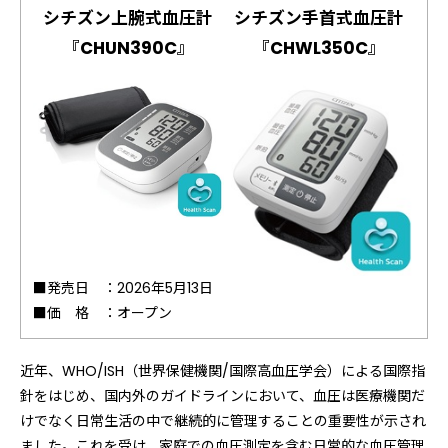
シチズン上腕式血圧計
シチズン手首式血圧計
『CHUN390C』
『CHWL350C』
■発売日 ：
2026年5月13日
■価 格 ：
オープン
近年、WHO/ISH（世界保健機関/国際高血圧学会）による国際指
針をはじめ、国内外のガイドラインにおいて、血圧は医療機関だ
けでなく日常生活の中で継続的に管理することの重要性が示され
ました。これを受け、家庭での血圧測定を含む日常的な血圧管理