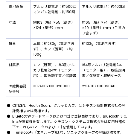
電池寿命
アルカリ乾電池：約500回
アルカリ乾電池：約400回
マンガン乾電池：約150回
寸法
約103（幅）×55（高さ）
約65（幅）×74（高さ）
×124（奥行）mm
×29（奥行）mm（手首カ
フ含まず）
質量
本体：約230g（電池含ま
約103g（電池含まず）
ず）、カフ（腕帯）：約
100g
付属品
カフ（腕帯）、単3形アル
単4形アルカリ乾電池2本
カリ乾電池4本（モニター
（モニター用）、取扱説明
用）、取扱説明書／保証書
書／保証書・収納ケース
医療機器認
307AHBZX00028000
221ADBZX00090A01
証番号
CITIZEN、Health Scan、クルッとカフ、はシチズン時計株式会社の登
録商標または商標です。
Bluetooth®ワードマークおよびロゴは登録商標であり、Bluetooth SIG,
Inc.が所有権を有します。シチズン・システムズ株式会社は使用許諾の
下でこれらのマークおよびロゴを使用しています。
「eneloop®」(エネループ)はパナソニックグループの登録商標です。