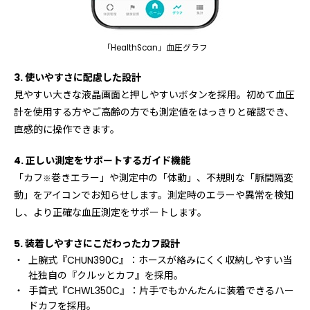
「HealthScan」血圧グラフ
3. 使いやすさに配慮した設計
見やすい大きな液晶画面と押しやすいボタンを採用。初めて血圧
計を使用する方やご高齢の方でも測定値をはっきりと確認でき、
直感的に操作できます。
4. 正しい測定をサポートするガイド機能
「カフ
巻きエラー」や測定中の「体動」、不規則な「脈間隔変
※
動」をアイコンでお知らせします。測定時のエラーや異常を検知
し、より正確な血圧測定をサポートします。
5. 装着しやすさにこだわったカフ設計
上腕式『CHUN390C』：ホースが絡みにくく収納しやすい当
社独自の『クルッとカフ』を採用。
手首式『CHWL350C』：片手でもかんたんに装着できるハー
ドカフを採用。