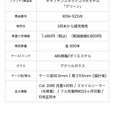
キャプテンスタッグコラボモデル
ブランド/商品名
「グリーン」
R01A-522VK
商品番号
3月末から順次発売
発売日
7,480円（税込）（税抜価格6,800円）
希望小売価格
各 600本
限定数量
ABS樹脂/ポリエステル
ケース/バンド
アクリルガラス
ガラス
ケース径36.0mm / 厚さ11.5mm (設計値)
ケース径/厚み
Cal. 2085 月差±30秒 / スマイルソーラー
（光発電） / フル充電時約3.5ヶ月可動 /
主な機能
10気圧防水