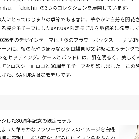
「mizu」「daichi」の3つのコレクションを展開しています。
の人にとってはじまりの季節である春に、華やかに自分を開花
る桜をモチーフにしたSAKURA限定モデルを継続的に発売し
2026年のデザインテーマは『桜のフラワーボックス』。丸い
チーフに、桜の花やつぼみなどを白蝶貝の文字板にエッチングで
をセッティング。ケースとバンドには、肌を明るく、美しく
3
『クロスシー』ロゴと30周年モチーフを刻印しました。この
げた、SAKURA限定モデルです。
ジした30周年記念の限定モデル
詰まった華やかなフラワーボックスのイメージを白蝶
繊細に表現し、桜の花やつぼみにはピンク色をふんわ