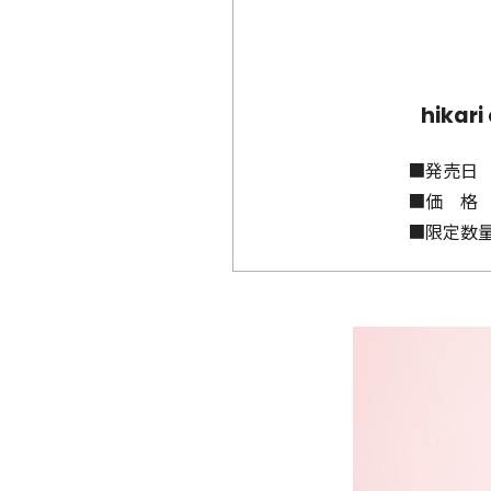
hika
■発売日
■価 格
■限定数