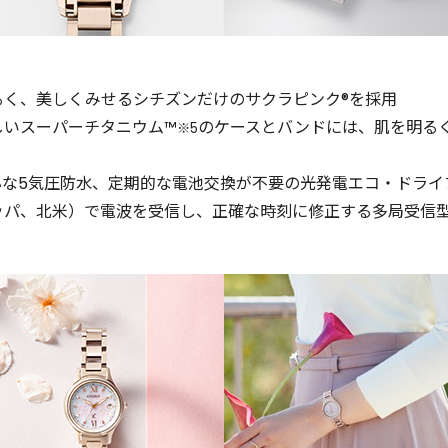
るく、美しくみせるシチズンだけのサクラピンク®を採⽤
しいスーパーチタニウム™
のケースとバンドには、肌を明る
※5
心な5気圧防水、定期的な電池交換が不要の光発電エコ・ドライ
ッパ、北⽶）で電波を受信し、正確な時刻に修正する多局受信