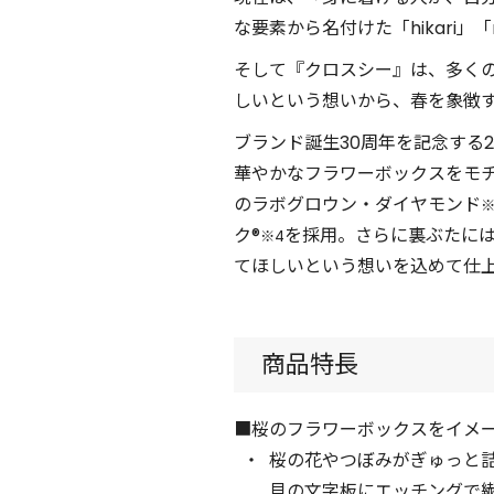
な要素から名付けた「hikari」
そして『クロスシー』は、多く
しいという想いから、春を象徴す
ブランド誕生30周年を記念する
華やかなフラワーボックスをモ
のラボグロウン・ダイヤモンド
※
ク®
を採⽤。さらに裏ぶたには
※4
てほしいという想いを込めて仕上
商品特長
■桜のフラワーボックスをイメー
桜の花やつぼみがぎゅっと
貝の文字板にエッチングで