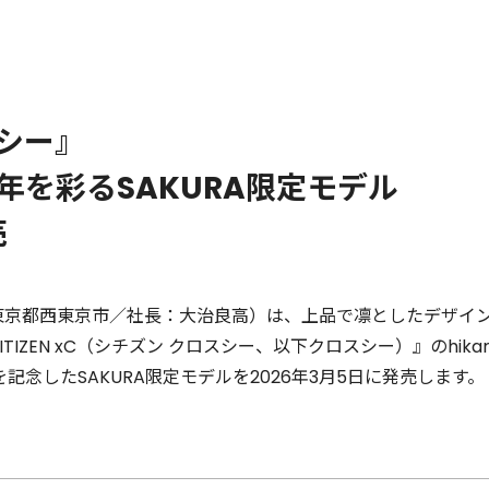
シー』
年を彩るSAKURA限定モデル
売
東京都西東京市／社長：大治良高）は、上品で凛としたデザイ
ZEN xC（シチズン クロスシー、以下クロスシー）』のhikari c
記念したSAKURA限定モデルを2026年3⽉5⽇に発売します。