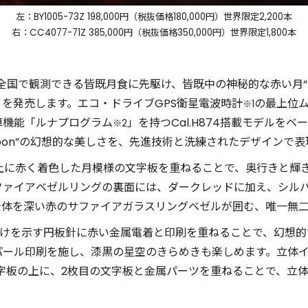
左：BY1005-73Z 198,000円（税抜価格180,000円）世界限定2,200本
右：CC4077-71Z 385,000円（税抜価格350,000円）世界限定1,800本
本全国で観測できる皆既月食に先駆け、皆既中の神秘的な赤い月“Bl
Red」を発売します。エコ・ドライブGPS衛星電波時計
の最上位ム
※1
算機能「ルナプログラム
」を持つCal.H874搭載モデルを
※2
 Moon”の幻想的な美しさを、先進技術と洗練されたデザインで
蝶貝の上に赤く着色した月模様の文字板を重ねることで、奥行きと
ファイアベゼルリングの裏面には、ダークレッドに加え、シルバ
全体を深い赤のサファイアガラスリングベゼルが囲む、唯一無
ち欠けを示す円板針に赤い金属電着と印刷を重ねることで、幻想的で美し
パール印刷を施し、漆黒の星空のきらめきも楽しめます。立体
字板の上に、2枚目の文字板と金属パーツを重ねることで、立