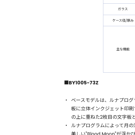
ガラス
ケース径/厚み
主な機能
■BY1005-73Z
ベースモデルは、ルナプログラ
板に立体インクジェット印刷で
の上に重ねた2枚目の文字板
ルナプログラムによって月の
美しい"Blood Moon"が浮