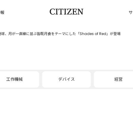
情報
サ
球、月が一直線に並ぶ皆既月食をテーマにした「Shades of Red」が登場
工作機械
デバイス
経営