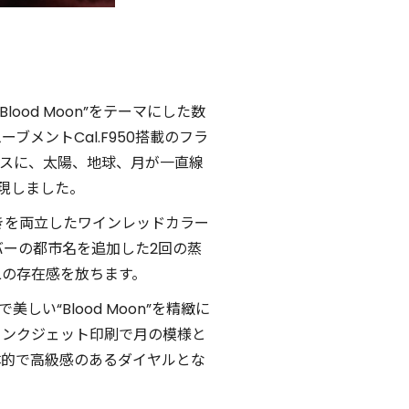
ood Moon”をテーマにした数
ーブメントCal.F950搭載のフラ
ベースに、太陽、地球、月が一直線
表現しました。
輝きを両立したワインレッドカラー
ーの都市名を追加した2回の蒸
二の存在感を放ちます。
い“Blood Moon”を精緻に
インクジェット印刷で月の模様と
体的で高級感のあるダイヤルとな