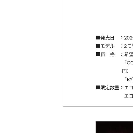
■発売日 ：
20
■モデル ：
2モ
■価 格 ：
希
「CC
円）
「BY
■限定数量：
エコ
エコ