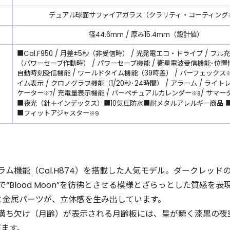
デュアル球面サファイアガラス（クラリティ・コーティング
径44.6mm / 厚み15.4mm（設計値）
■Cal.F950 / 月差±5秒（非受信時） / 光発電エコ・ドライブ / フ
（パワーセーブ作動時） / パワーセーブ機能 / 衛星電波受信機能･位置
自動時刻受信機能 / ワールドタイム機能（39時差） / パーフェックス
イム表示 / クロノグラフ機能（1/20秒･24時間） / アラーム / ライト
ケーター
/ 充電量表示機能 / パーペチュアルカレンダー
/ サマー
※7
※8
■夜光（針＋インデックス）■10気圧防水■耐メタルアレルギー商品 ■
■フィットアジャスター
※9
ム機能（Cal.H874）を搭載した人気モデル。ダークレッド
“Blood Moon”を彷彿とさせる模様とざらっとした質感を表
と金属パーツが、立体感を生み出しています。
満ち欠け（月齢）が表示される月齢板には、星が瞬く漆黒の夜
かびます。