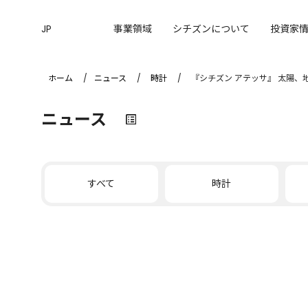
JP
事業領域
シチズンについて
投資家
ホーム
ニュース
時計
『シチズン アテッサ』 太陽、地
ニュース
すべて
時計