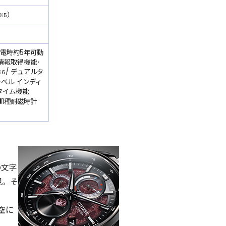
）
※5
ル充電時約5年可動
情報取得機能･
/ デュアルタ
※6
レベル インディ
タイム機能
1種耐磁時計
の文字
現。そ
空に