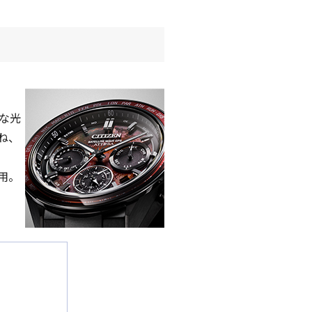
スな光
ね、
用。