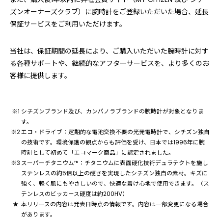
ズンオーナーズクラブ）に腕時計をご登録いただいた場合、延長
保証サービスをご利用いただけます。
当社は、保証期間の延長により、ご購入いただいた腕時計に対す
る各種サポートや、継続的なアフターサービスを、より多くのお
客様に提供します。
シチズンブランド及び、カンパノラブランドの腕時計が対象となりま
す。
エコ・ドライブ：定期的な電池交換不要の光発電時計で、シチズン独自
の技術です。環境保護の観点からも評価を受け、日本では1996年に腕
時計として初めて「エコマーク商品」に認定されました。
スーパーチタニウム™：チタニウムに表面硬化技術デュラテクトを施し
ステンレスの約5倍以上の硬さを実現したシチズン独自の素材。キズに
強く、軽く肌にもやさしいので、快適な着け心地で使用できます。（ス
テンレスのビッカース硬度は約200HV）
本リリースの内容は発表日時点の情報です。内容は一部変更になる場合
があります。