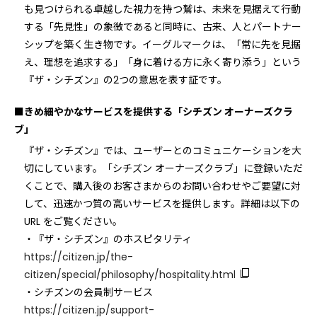
も⾒つけられる卓越した視⼒を持つ鷲は、未来を⾒据えて⾏動
する「先⾒性」の象徴であると同時に、古来、⼈とパートナー
シップを築く⽣き物です。イーグルマークは、「常に先を⾒据
え、理想を追求する」「⾝に着ける⽅に永く寄り添う」という
『ザ・シチズン』の2つの意思を表す証です。
■きめ細やかなサービスを提供する「シチズン オーナーズクラ
ブ」
『ザ・シチズン』では、ユーザーとのコミュニケーションを⼤
切にしています。「シチズン オーナーズクラブ」に登録いただ
くことで、購⼊後のお客さまからのお問い合わせやご要望に対
して、迅速かつ質の⾼いサービスを提供します。詳細は以下の
URL をご覧ください。
・『ザ・シチズン』のホスピタリティ
https://citizen.jp/the-
citizen/special/philosophy/hospitality.html
・シチズンの会員制サービス
https://citizen.jp/support-