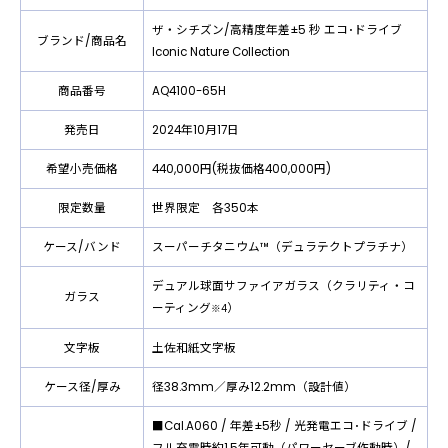
ザ・シチズン/⾼精度年差±5 秒 エコ･ドライブ
ブランド/商品名
Iconic Nature Collection
商品番号
AQ4100-65H
発売日
2024年10月17日
希望小売価格
440,000円(税抜価格400,000円)
限定数量
世界限定 各350本
ケース/バンド
スーパーチタニウム™（デュラテクトプラチナ）
デュアル球面サファイアガラス（クラリティ・コ
ガラス
ーティング
）
※4
文字板
土佐和紙文字板
ケース径/厚み
径38.3mm／厚み12.2mm（設計値）
■Cal.A060 / 年差±5秒 / 光発電エコ･ドライブ /
フル充電時約1.5年可動（パワーセーブ作動時）/