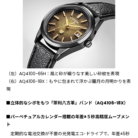
（左）AQ4100-65H：風と砂が織りなす美しい砂紋を表現
（右）AQ4106-18X：もやに包まれて浮かぶ朧月の月明かりを表
現
■立体的なシボをもつ「茶利八方革」バンド（AQ4106-18X）
■パーペチュアルカレンダー搭載の年差±５秒高精度ムーブメン
ト
定期的な電池交換が不要の光発電エコ･ドライブで、年差±5秒