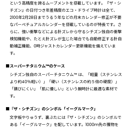
という高精度を誇るムーブメントを搭載しています。『ザ・シ
チズン』の日付つき年差精度のエコ・ドライブ時計は全て、
2100年2月28日までうるう年などの月末カレンダー修正が不要
なパーぺチュアルカレンダーを搭載しているのが特長です。さ
らに、強い衝撃などによる針ズレから守るシチズン独自の衝撃
検知機能や、たとえ針ズレが生じた場合でも自動修正する針自
動補正機能、0時ジャストカレンダー更新機能を備えていま
す。
■スーパーチタニウム™のケース
シチズン独自のスーパーチタニウム™ は、「軽量（ステンレス
より約40％軽い）」「硬い（ステンレスの約５倍の硬度）」
「錆びにくい」「肌に優しい」という腕時計に最適な素材で
す。
■『ザ・シチズン』のシンボル「イーグルマーク」
⽂字板やりゅうず、裏ぶたには『ザ・シチズン』のシンボルで
ある「イーグルマーク」を配しています。1000m先の獲物を