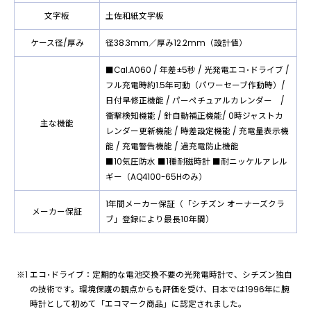
文字板
土佐和紙文字板
ケース径/厚み
径38.3mm／厚み12.2mm（設計値）
■Cal.A060 / 年差±5秒 / 光発電エコ･ドライブ /
フル充電時約1.5年可動（パワーセーブ作動時）/
日付早修正機能 / パーペチュアルカレンダー /
衝撃検知機能 / 針自動補正機能/ 0時ジャストカ
主な機能
レンダー更新機能 / 時差設定機能 / 充電量表示機
能 / 充電警告機能 / 過充電防止機能
■10気圧防水 ■1種耐磁時計 ■耐ニッケルアレル
ギー（AQ4100-65Hのみ）
1年間メーカー保証（「シチズン オーナーズクラ
メーカー保証
ブ」登録により最⻑10年間）
エコ･ドライブ：定期的な電池交換不要の光発電時計で、シチズン独自
の技術です。環境保護の観点からも評価を受け、日本では1996年に腕
時計として初めて「エコマーク商品」に認定されました。