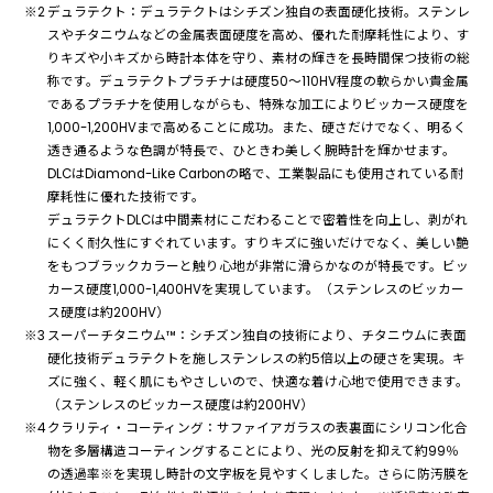
デュラテクト：デュラテクトはシチズン独自の表面硬化技術。ステンレ
スやチタニウムなどの金属表面硬度を高め、優れた耐摩耗性により、す
りキズや小キズから時計本体を守り、素材の輝きを長時間保つ技術の総
称です。デュラテクトプラチナは硬度50～110HV程度の軟らかい貴金属
であるプラチナを使用しながらも、特殊な加工によりビッカース硬度を
1,000-1,200HVまで高めることに成功。また、硬さだけでなく、明るく
透き通るような色調が特長で、ひときわ美しく腕時計を輝かせます。
DLCはDiamond-Like Carbonの略で、工業製品にも使用されている耐
摩耗性に優れた技術です。
デュラテクトDLCは中間素材にこだわることで密着性を向上し、剥がれ
にくく耐久性にすぐれています。すりキズに強いだけでなく、美しい艶
をもつブラックカラーと触り心地が非常に滑らかなのが特長です。ビッ
カース硬度1,000-1,400HVを実現しています。（ステンレスのビッカー
ス硬度は約200HV）
スーパーチタニウム™：シチズン独自の技術により、チタニウムに表面
硬化技術デュラテクトを施しステンレスの約5倍以上の硬さを実現。キ
ズに強く、軽く肌にもやさしいので、快適な着け心地で使用できます。
（ステンレスのビッカース硬度は約200HV）
クラリティ・コーティング：サファイアガラスの表裏⾯にシリコン化合
物を多層構造コーティングすることにより、光の反射を抑えて約99％
の透過率※を実現し時計の文字板を見やすくしました。さらに防汚膜を