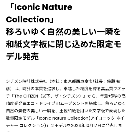
「Iconic Nature
Collection」
移ろいゆく自然の美しい一瞬を
和紙文字板に閉じ込めた限定モ
デル発売
シチズン時計株式会社（本社：東京都西東京市/社長：佐藤 敏
彦）は、時計の本質を追求し、卓越した精度を誇る⾼品質ウオッ
チ『The CITIZEN（以下、ザ・シチズン）』から、年差±5秒の高
精度光発電エコ・ドライブ
ムーブメントを搭載し、移ろいゆく
※1
自然の景物の美しい一瞬を、土佐和紙を用いた文字板で表現した
数量限定モデル「Iconic Nature Collection(アイコニック ネイ
チャー コレクション)」２モデルを2024年10月17日に発売しま