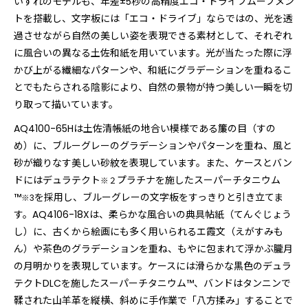
いずれのモデルも、年差±5秒の高精度エコ・ドライブムーブメン
トを搭載し、文字板には「エコ・ドライブ」ならではの、光を透
過させながら自然の美しい姿を表現できる素材として、それぞれ
に風合いの異なる土佐和紙を用いています。光が当たった際に浮
かび上がる繊細なパターンや、和紙にグラデーションを重ねるこ
とでもたらされる陰影により、自然の景物が持つ美しい一瞬を切
り取って描いています。
AQ4100-65Hは土佐清帳紙の地合い模様である簾の目（すの
め）に、ブルーグレーのグラデーションやパターンを重ね、風と
砂が織りなす美しい砂紋を表現しています。また、ケースとバン
ドにはデュラテクト
プラチナを施したスーパーチタニウム
※２
™
を採用し、ブルーグレーの文字板をすっきりと引き立てま
※3
す。AQ4106-18Xは、柔らかな風合いの典具帖紙（てんぐじょう
し）に、古くから絵画にも多く用いられるエ霞文（えがすみも
ん）や茶色のグラデーションを重ね、もやに包まれて浮かぶ朧月
の月明かりを表現しています。ケースには滑らかな黒色のデュラ
テクトDLCを施したスーパーチタニウム™、バンドはタンニンで
鞣された山羊革を縦横、斜めに手作業で「八方揉み」することで