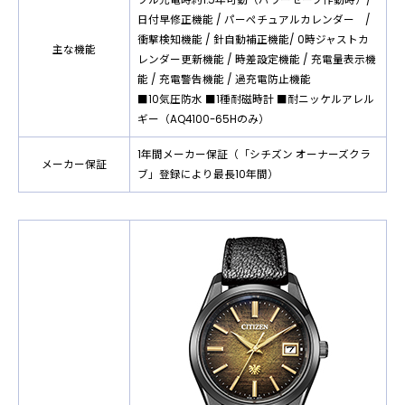
日付早修正機能 / パーペチュアルカレンダー /
衝撃検知機能 / 針自動補正機能/ 0時ジャストカ
主な機能
レンダー更新機能 / 時差設定機能 / 充電量表示機
能 / 充電警告機能 / 過充電防止機能
■10気圧防水 ■1種耐磁時計 ■耐ニッケルアレル
ギー（AQ4100-65Hのみ）
1年間メーカー保証（「シチズン オーナーズクラ
メーカー保証
ブ」登録により最⻑10年間）