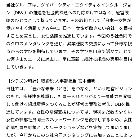
当社グループは、ダイバーシティ・エクイティ＆インクルージョ
ン（DE&I）の推進を社会的課題への対応だけではなく、経営戦
略のひとつとして捉えています。その取組として「日本一女性が
働きやすく活躍できる会社。日本一女性が働きたい会社」を目指
すことを宣言し、女性活躍を推進しています。今回の５社合同で
のクロスメンタリングを通じ、異業種間の交流によって多様な視
点からの学びを期待しています。その学びを自身で活かすことで
お客さまのニーズに対応し、常に革新し続ける組織の実現を目指
していきます。
【シチズン時計】取締役 人事部担当 宮本佳明
当社では、「豊かな未来（とき）をつなぐ」という経営ビジョン
のもと、多様性を尊重し、社員一人ひとりがより一層能力を発揮
して働ける組織環境をつくることが経営の責務と考え、DEIを推
進しています。女性の活躍支援については、現状まだ数の少ない
女性の幹部社員同士のネットワーキングを後押しするため、女性
幹部社員を対象としたワークショップなどを実施してまいりまし
たが、今年からこの５社合同メンタリングに参加することによっ