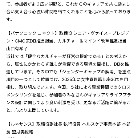
て、参加者がより広い視野と、これからのキャリアを共に励まし
合い支え合う心強い仲間を得てくれることを心から願っておりま
す。
【パナソニック コネクト】取締役 シニア・ヴァイス・プレジデ
ントCMO兼DEI推進担当、カルチャー＆マインド改革推進担当
山口有希子
当社では「健全なカルチャーが経営の根幹である」との考えか
ら、属性にかかわらず誰もが活躍できる環境を目指し、DEIを推
進しています。その中でも「ジェンダーギャップの解消」を重点
項目の一つとして位置づけ、2035年に女性管理職比率30%を目
指し、取り組んでいます。今回、５社による異業種間でのクロス
メンタリングを通じ、参加者のみなさんがキャリアやライフプラ
ンの設計に関してより良い刺激を受け、更なるご活躍に繋がるこ
と、心より応援しています。
【ルネサンス】取締役副社長 執行役員 ヘルスケア事業本部 本部
長 望月美佐緒