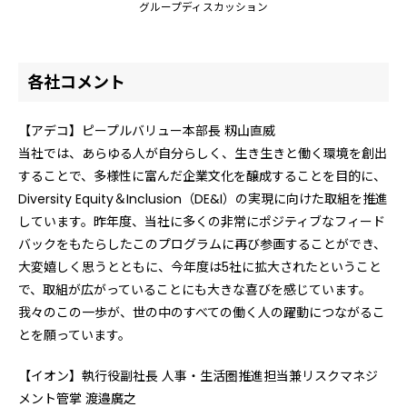
グループディスカッション
各社コメント
【アデコ】ピープルバリュー本部長 籾山直威
当社では、あらゆる人が自分らしく、生き生きと働く環境を創出
することで、多様性に富んだ企業文化を醸成することを目的に、
Diversity Equity＆Inclusion（DE&I）の実現に向けた取組を推進
しています。昨年度、当社に多くの非常にポジティブなフィード
バックをもたらしたこのプログラムに再び参画することができ、
大変嬉しく思うとともに、今年度は5社に拡大されたということ
で、取組が広がっていることにも大きな喜びを感じています。
我々のこの一歩が、世の中のすべての働く人の躍動につながるこ
とを願っています。
【イオン】執行役副社長 人事・生活圏推進担当兼リスクマネジ
メント管掌 渡邉廣之