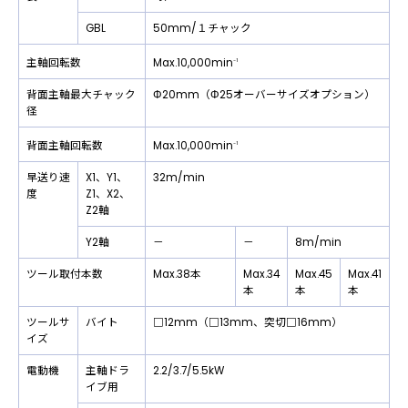
GBL
50mm/１チャック
Max.10,000min
主軸回転数
-1
背面主軸最大チャック
Φ20mm（Φ25オーバーサイズオプション）
径
Max.10,000min
背面主軸回転数
-1
早送り速
X1、Y1、
32m/min
度
Z1、X2、
Z2軸
Y2軸
－
－
8m/min
ツール取付本数
Max.38本
Max.34
Max.45
Max.41
本
本
本
ツールサ
バイト
□12mm（□13mm、突切□16mm）
イズ
電動機
主軸ドラ
2.2/3.7/5.5kW
イブ用