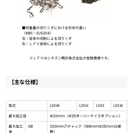
■同重量の切りくずにおける形状の違い
（材料：SUS304）
左：従来の切削による切りくず
右：ＬＦＶ技術による切りくず
※ＬＦＶはシチズン時計株式会社の登録商標です。
【主な仕様】
型式
L20Ⅷ
L20Ⅸ
L20X
L20Ⅻ
最大加工径
Φ20mm（Φ25オーバーサイズオプション）
最大加工
GB
200mm/1チャック（188mmΦ25mm仕様
長
時）