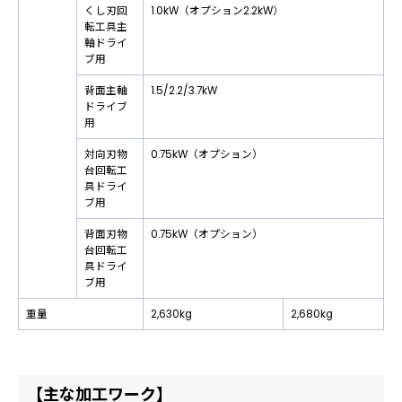
くし刃回
1.0kW（オプション2.2kW）
転工具主
軸ドライ
ブ用
背面主軸
1.5/2.2/3.7kW
ドライブ
用
対向刃物
0.75kW（オプション）
台回転工
具ドライ
ブ用
背面刃物
0.75kW（オプション）
台回転工
具ドライ
ブ用
重量
2,630kg
2,680kg
【主な加工ワーク】