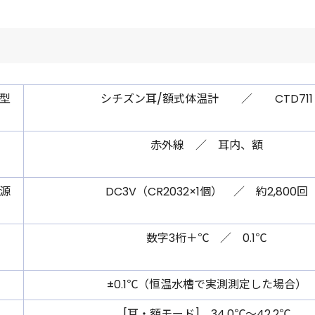
型
シチズン耳/額式体温計 ／ CTD711
／
赤外線 ／ 耳内、額
源
DC3V（CR2032×1個） ／ 約2,800回
／
数字3桁＋℃ ／ 0.1℃
±0.1℃（恒温水槽で実測測定した場合）
[耳・額モード] 34.0℃～42.2℃