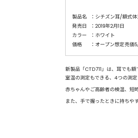
製品名
：
シチズン耳/額式体温計
発売日
：
2019年2月1日
カラー
：
ホワイト
価格
：
オープン想定売価5,
新製品「CTD711」は、耳で
室温の測定もできる、4つの測
赤ちゃんやご高齢者の検温、短
また、手で握ったときに持ちや