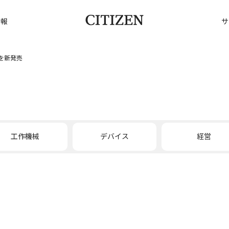
情報
サ
」を新発売
工作機械
デバイス
経営