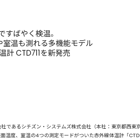
秒ですばやく検温。
や室温も測れる多機能モデル
計 CTD711を新発売
会社であるシチズン・システムズ株式会社（本社：東京都西東京
面温度、室温の4つの測定モードがついた赤外線体温計「CTD71