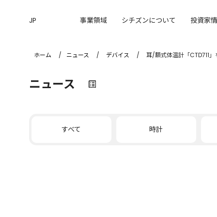
JP
事業領域
シチズンについて
投資家
ホーム
ニュース
デバイス
耳/額式体温計「CTD711
ニュース
すべて
時計