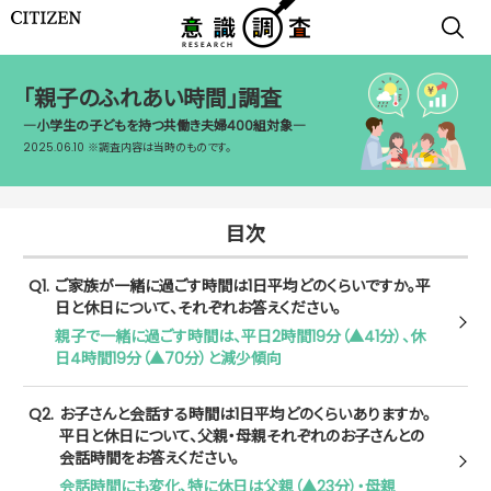
「親子のふれあい
時間」調査
―小学生の子どもを持つ
共働き夫婦400組対象―
2025.06.10 ※調査内容は当時のものです。
目次
Q1.
ご家族が一緒に過ごす時間は1日平均どのくらいですか。平
日と休日について、それぞれお答えください。
親子で一緒に過ごす時間は、平日2時間19分（▲41分）、休
日4時間19分（▲70分）と減少傾向
Q2.
お子さんと会話する時間は1日平均どのくらいありますか。
平日と休日について、父親・母親それぞれのお子さんとの
会話時間をお答えください。
会話時間にも変化、特に休日は父親（▲23分）・母親