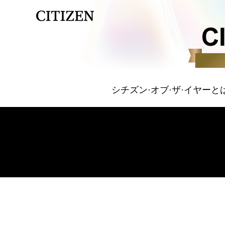
シチズン·オブ·ザ·イヤーと