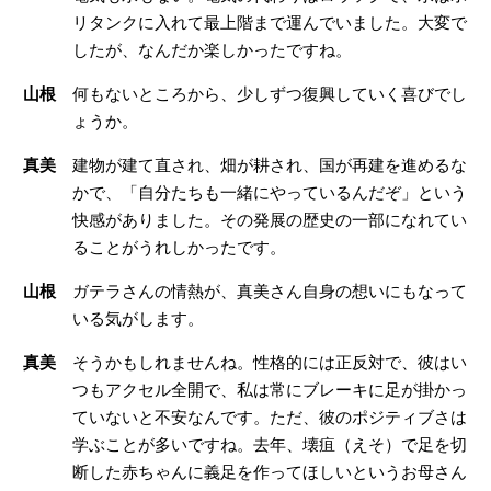
リタンクに入れて最上階まで運んでいました。大変で
したが、なんだか楽しかったですね。
山根
何もないところから、少しずつ復興していく喜びでし
ょうか。
真美
建物が建て直され、畑が耕され、国が再建を進めるな
かで、「自分たちも一緒にやっているんだぞ」という
快感がありました。その発展の歴史の一部になれてい
ることがうれしかったです。
山根
ガテラさんの情熱が、真美さん自身の想いにもなって
いる気がします。
真美
そうかもしれませんね。性格的には正反対で、彼はい
つもアクセル全開で、私は常にブレーキに足が掛かっ
ていないと不安なんです。ただ、彼のポジティブさは
学ぶことが多いですね。去年、壊疽（えそ）で足を切
断した赤ちゃんに義足を作ってほしいというお母さん