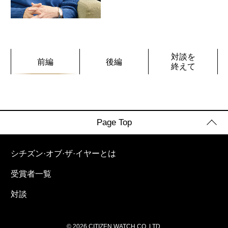
対談を
前編
後編
終えて
Page Top
シチズン·オブ·ザ·イヤーとは
受賞者一覧
対談
© 2026 CITIZEN WATCH CO.,LTD.