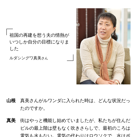
祖国の再建を想う夫の情熱が
いつしか
自分の目標になりま
した
ルダシングワ真美
さん
山根
真美さんがルワンダに入られた時は、どんな状況だっ
たのですか。
真美
街はやっと機能し始めていましたが、私たちが住んだ
ビルの最上階は壁もなく吹きさらしで、最初のころは
電気も水もない。電気の代わりはロウソクで、水はポ