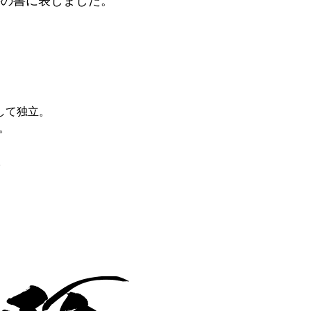
字の書に表しました。
して独立。
。
。