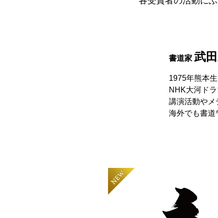
各受賞者の活動にふ
武田
書道家
1975年熊
NHK大河ド
講演活動やメ
海外でも書道