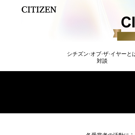
シチズン·オブ·ザ·イヤーと
対談