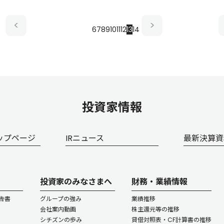
6
7
8
9
10
11
12
13
14
投資家情報
ップページ
IRニュース
最新決算資
投資家のみなさまへ
財務・業績情報
告書
グループの強み
業績推移
会社案内動画
株主還元等の推移
シチズンの歩み
貸借対照表・CF計算書の推移