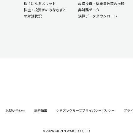
株主になるメリット
設備投資・従業員数等の推移
株主・投資家のみなさまと
非財務データ
の対話状況
決算データダウンロード
お問い合わせ
法的情報
シチズングループプライバシーポリシー
プラ
©
2026
CITIZEN WATCH CO., LTD.